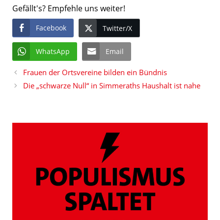
Gefällt's? Empfehle uns weiter!
Facebook
Twitter/X
WhatsApp
Email
Frauen der Ortsvereine bilden ein Bündnis
Die „schwarze Null“ in Simmeraths Haushalt ist nahe