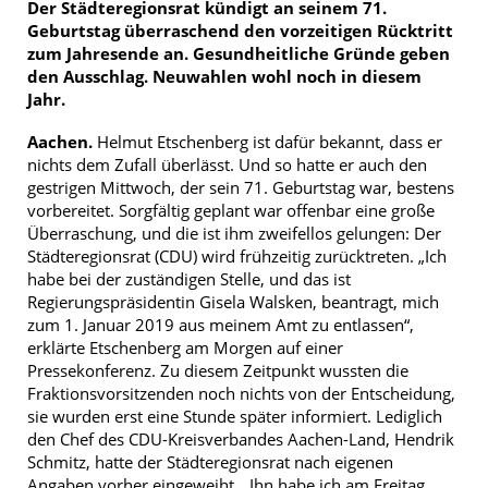
Der Städteregionsrat kündigt an seinem 71.
Geburtstag überraschend den vorzeitigen Rücktritt
zum Jahresende an. Gesundheitliche Gründe geben
den Ausschlag. Neuwahlen wohl noch in diesem
Jahr.
Aachen.
Helmut Etschenberg ist dafür bekannt, dass er
nichts dem Zufall überlässt. Und so hatte er auch den
gestrigen Mittwoch, der sein 71. Geburtstag war, bestens
vorbereitet. Sorgfältig geplant war offenbar eine große
Überraschung, und die ist ihm zweifellos gelungen: Der
Städteregionsrat (CDU) wird frühzeitig zurücktreten. „Ich
habe bei der zuständigen Stelle, und das ist
Regierungspräsidentin Gisela Walsken, beantragt, mich
zum 1. Januar 2019 aus meinem Amt zu entlassen“,
erklärte Etschenberg am Morgen auf einer
Pressekonferenz. Zu diesem Zeitpunkt wussten die
Fraktionsvorsitzenden noch nichts von der Entscheidung,
sie wurden erst eine Stunde später informiert. Lediglich
den Chef des CDU-Kreisverbandes Aachen-Land, Hendrik
Schmitz, hatte der Städteregionsrat nach eigenen
Angaben vorher eingeweiht. „Ihn habe ich am Freitag