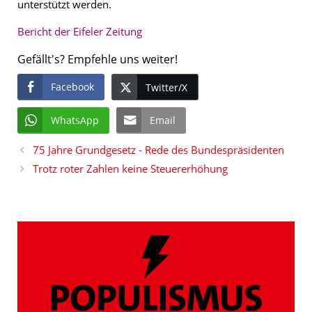
unterstützt werden.
Bericht der Eifeler Zeitung
Gefällt's? Empfehle uns weiter!
Facebook
Twitter/X
WhatsApp
Email
75 Jahre Grundgesetz - Rede des Bundespräsidenten
Trotz roter Zahlen keine Steuererhöhung