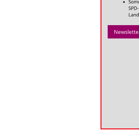
Somm
SPD-
Land
Newslette