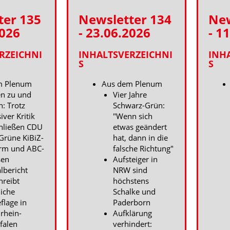
ter 135
Newsletter 134
New
2026
- 23.06.2026
- 1
RZEICHNI
INHALTSVERZEICHNI
INH
S
S
m Plenum
Aus dem Plenum
n zu und
Vier Jahre
h: Trotz
Schwarz-Grün:
iver Kritik
"Wenn sich
hließen CDU
etwas geändert
Grüne KiBiZ-
hat, dann in die
rm und ABC-
falsche Richtung"
sen
Aufsteiger in
albericht
NRW sind
hreibt
höchstens
liche
Schalke und
flage in
Paderborn
rhein-
Aufklärung
falen
verhindert: