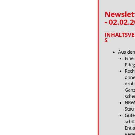
Newslet
- 02.02.
INHALTSVE
S
Aus de
Eine
Pfle
Rech
ohne
droh
Ganz
schei
NRW 
Stau
Gute
schü
Entl
Vera