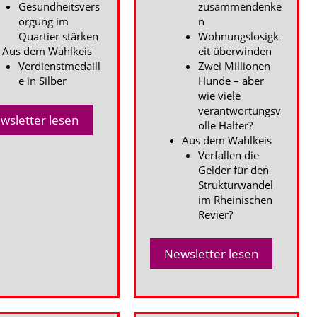
Gesundheitsvers
zusammendenke
orgung im
n
Quartier stärken
Wohnungslosigk
Aus dem Wahlkeis
eit überwinden
Verdienstmedaill
Zwei Millionen
e in Silber
Hunde – aber
wie viele
verantwortungsv
wsletter lesen
olle Halter?
Aus dem Wahlkeis
Verfallen die
Gelder für den
Strukturwandel
im Rheinischen
Revier?
Newsletter lesen