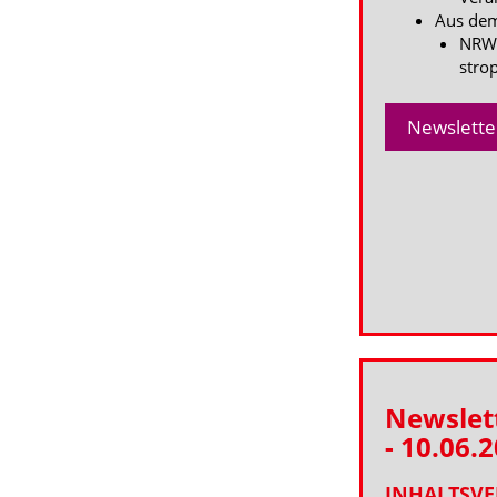
Aus dem
NRW 
stro
Newslette
Newslet
- 10.06.
INHALTSVE