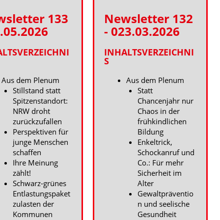
sletter 133
Newsletter 132
1.05.2026
- 023.03.2026
ALTSVERZEICHNI
INHALTSVERZEICHNI
S
Aus dem Plenum
Aus dem Plenum
Stillstand statt
Statt
Spitzenstandort:
Chancenjahr nur
NRW droht
Chaos in der
zurückzufallen
frühkindlichen
Perspektiven für
Bildung
junge Menschen
Enkeltrick,
schaffen
Schockanruf und
Ihre Meinung
Co.: Für mehr
zählt!
Sicherheit im
Schwarz-grünes
Alter
Entlastungspaket
Gewaltpräventio
zulasten der
n und seelische
Kommunen
Gesundheit