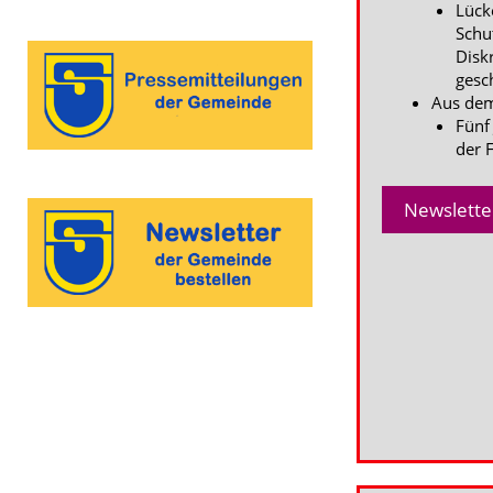
Lück
Schu
Disk
gesc
Aus dem
Fünf
der F
Newslette