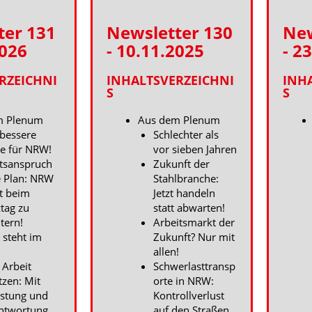
ter 131
Newsletter 130
New
2026
- 10.11.2025
- 2
RZEICHNI
INHALTSVERZEICHNI
INH
S
S
m Plenum
Aus dem Plenum
 bessere
Schlechter als
ge für NRW!
vor sieben Jahren
tsanspruch
Zukunft der
 Plan: NRW
Stahlbranche:
t beim
Jetzt handeln
tag zu
statt abwarten!
tern!
Arbeitsmarkt der
steht im
Zukunft? Nur mit
allen!
 Arbeit
Schwerlasttransp
tzen: Mit
orte in NRW:
astung und
Kontrollverlust
ntwortung
auf den Straßen