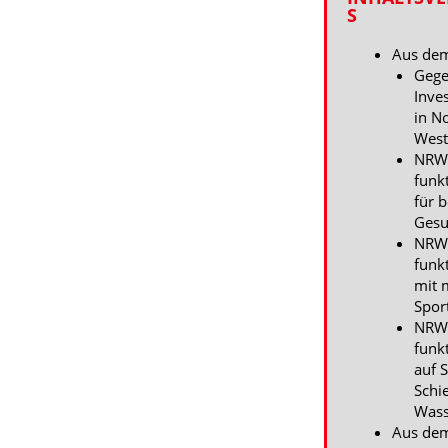
S
Aus dem
Gege
Inve
in N
West
NRW
funk
für 
Gesu
NRW
funk
mit 
Spor
NRW
funk
auf S
Schi
Wass
Aus dem