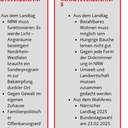
S
Aus dem Landtag
Aus dem Landtag
NRW muss
Bezahlbares
funktionieren: Es
Wohnen muss
werde Licht –
möglich sein
Angsträume
Hungrige Bäuche
beseitigen!
lernen nicht gut
Nordrhein-
Gegen jede Form
Westfalen
der Diskriminier
braucht ein
ung in NRW
Sonderprogram
Umwelt und
m zur
Landwirtschaft
Bekämpfung
müssen
dunkler Ort
zusammen
Gegen Gewalt im
gedacht werden
eigenen
Aus dem Wahlkreis
Zuhause
Närrischer
Familienpolitisch
Landtag 2025
er
Bundestagswahl
Offenbarungseid
am 23.02.2025