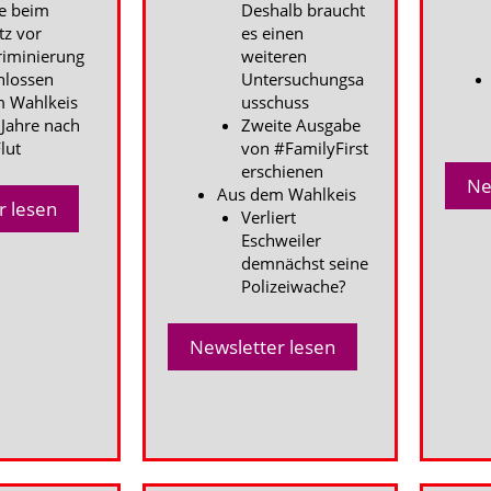
e beim
Deshalb braucht
tz vor
es einen
riminierung
weiteren
hlossen
Untersuchungsa
 Wahlkeis
usschuss
 Jahre nach
Zweite Ausgabe
lut
von #FamilyFirst
erschienen
Ne
Aus dem Wahlkeis
r lesen
Verliert
Eschweiler
demnächst seine
Polizeiwache?
Newsletter lesen