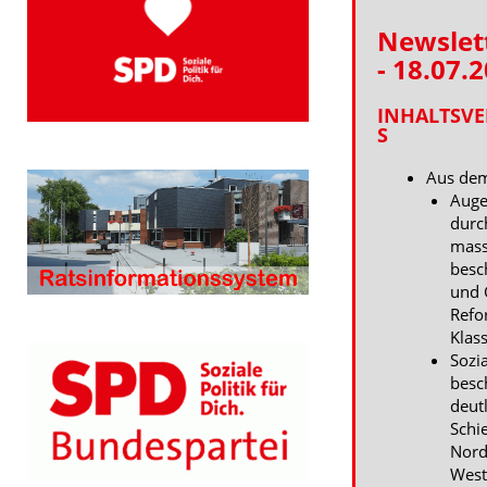
Newslet
- 18.07.
INHALTSVE
S
Aus de
Auge
durc
mass
besc
und 
Refo
Klas
Sozi
besc
deut
Schie
Nord
West