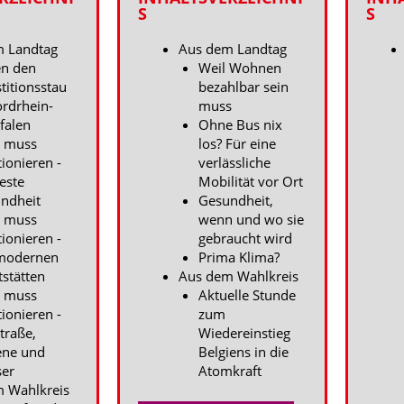
S
S
 Landtag
Aus dem Landtag
n den
Weil Wohnen
stitionsstau
bezahlbar sein
ordrhein-
muss
falen
Ohne Bus nix
 muss
los? Für eine
tionieren -
verlässliche
beste
Mobilität vor Ort
ndheit
Gesundheit,
 muss
wenn und wo sie
tionieren -
gebraucht wird
modernen
Prima Klima?
tstätten
Aus dem Wahlkreis
 muss
Aktuelle Stunde
tionieren -
zum
traße,
Wiedereinstieg
ene und
Belgiens in die
er
Atomkraft
 Wahlkreis