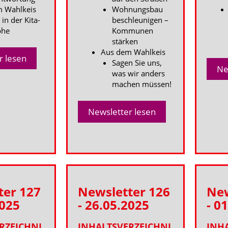
 Wahlkeis
Wohnungsbau
in der Kita-
beschleunigen –
phe
Kommunen
stärken
Aus dem Wahlkeis
r lesen
Sagen Sie uns,
Ne
was wir anders
machen müssen!
Newsletter lesen
ter 127
Newsletter 126
New
2025
- 26.05.2025
- 0
RZEICHNI
INHALTSVERZEICHNI
INH