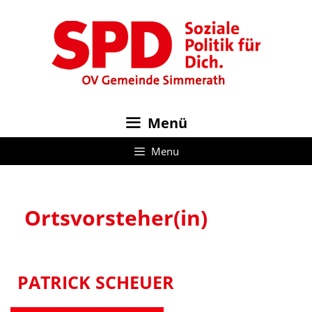
Zum
Inhalt
springen
Menü
Menu
Ortsvorsteher(in)
PATRICK SCHEUER