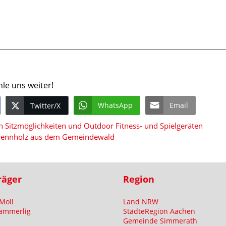
hle uns weiter!
WhatsApp
Email
Twitter/X
n Sitzmöglichkeiten und Outdoor Fitness- und Spielgeräten
rennholz aus dem Gemeindewald
räger
Region
Moll
Land NRW
ämmerlig
StädteRegion Aachen
Gemeinde Simmerath