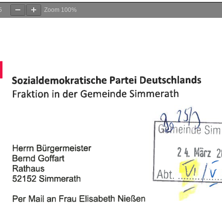
5
Zoom
100%