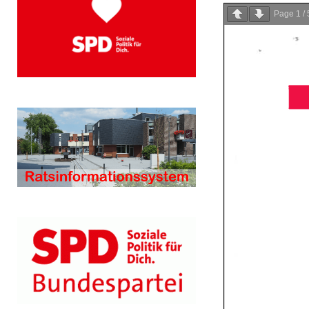
Page
1
/