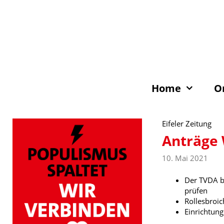
Zum
Inhalt
springen
Home
O
Eifeler Zeitung
Anträge 
10. Mai 2021
Der TVDA be
prüfen
Rollesbroic
Einrichtun