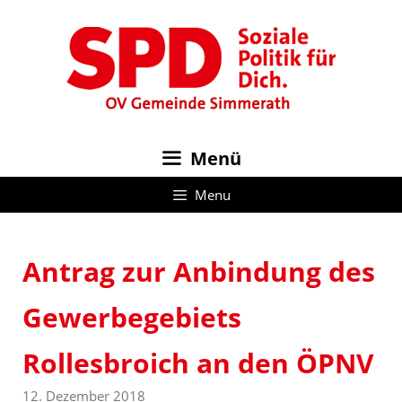
Zum
Inhalt
springen
Menü
Menu
Antrag zur Anbindung des
Gewerbegebiets
Rollesbroich an den ÖPNV
12. Dezember 2018