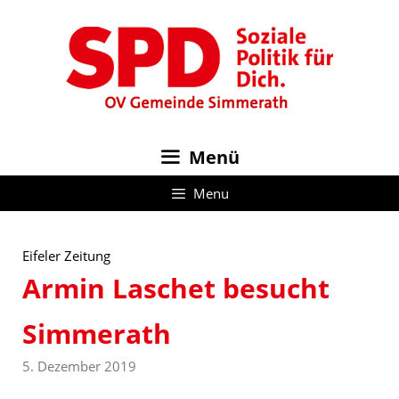
Zum
Inhalt
springen
Menü
Menu
Eifeler Zeitung
Armin Laschet besucht
Simmerath
5. Dezember 2019