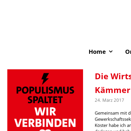
Zum
Inhalt
springen
Home
O
Die Wirt
Kämmerl
24. März 2017
Gemeinsam mit de
Gewerkschaftssek
Köster habe ich a