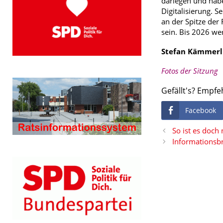
darlegen und habe
Digitalisierung. 
an der Spitze der
sein. Bis 2026 we
Stefan Kämmerl
Fotos der Sitzung
Gefällt's? Empfe
Facebook
So ist es doch
Informationsb