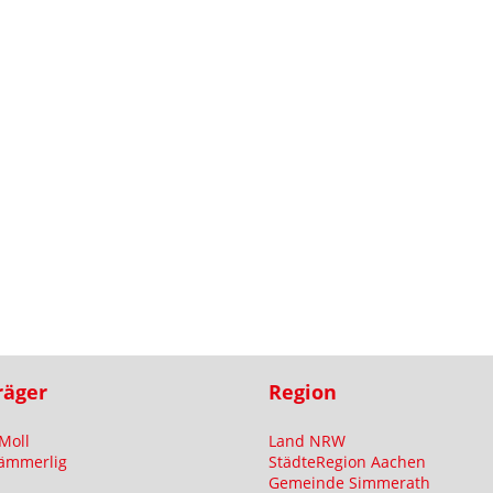
räger
Region
Moll
Land NRW
ämmerlig
StädteRegion Aachen
Gemeinde Simmerath