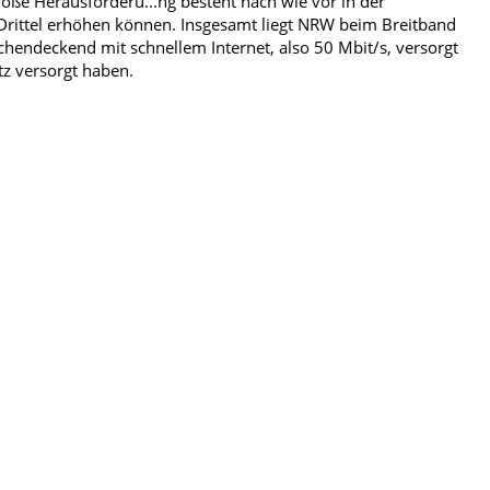
große Herausforderu
...
ng besteht nach wie vor in der
n Drittel erhöhen können. Insgesamt liegt NRW beim Breitband
chendeckend mit schnellem Internet, also 50 Mbit/s, versorgt
tz versorgt haben.