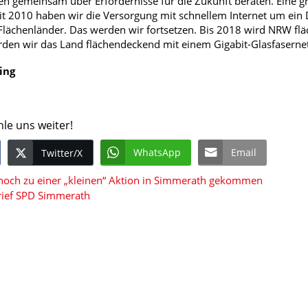
n gemeinsam über Erfordernisse für die Zukunft beraten. Eine 
Seit 2010 haben wir die Versorgung mit schnellem Internet um ei
 Flächenländer. Das werden wir fortsetzen. Bis 2018 wird NRW flä
rden wir das Land flächendeckend mit einem Gigabit-Glasfaserne
ing
hle uns weiter!
WhatsApp
Email
Twitter/X
 noch zu einer „kleinen“ Aktion in Simmerath gekommen
rief SPD Simmerath