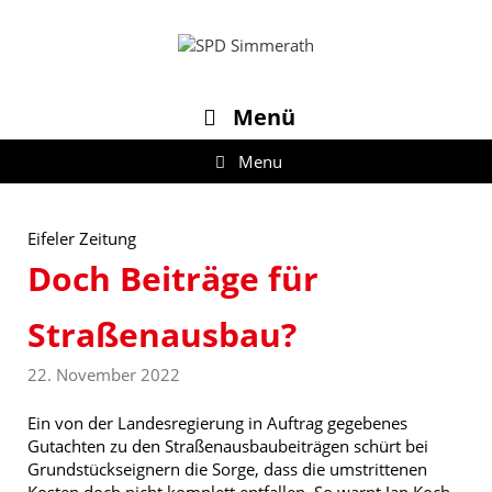
Zum
Inhalt
springen
Menü
Menu
Eifeler Zeitung
Doch Beiträge für
Straßenausbau?
22. November 2022
Ein von der Landesregierung in Auftrag gegebenes
Gutachten zu den Straßenausbaubeiträgen schürt bei
Grundstückseignern die Sorge, dass die umstrittenen
Kosten doch nicht komplett entfallen. So warnt Jan Koch,