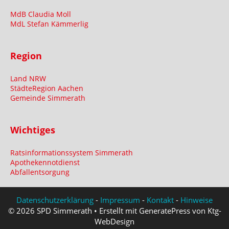
MdB Claudia Moll
MdL Stefan Kämmerlig
Region
Land NRW
StädteRegion Aachen
Gemeinde Simmerath
Wichtiges
Ratsinformationssystem Simmerath
Apothekennotdienst
Abfallentsorgung
Datenschutzerklärung
-
Impressum
-
Kontakt
-
Hinweise
© 2026 SPD Simmerath • Erstellt mit GeneratePress von Ktg-
WebDesign