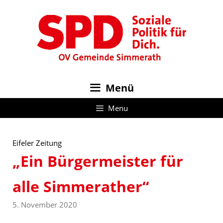
Zum
Inhalt
springen
Menü
Menu
Eifeler Zeitung
„Ein Bürgermeister für
alle Simmerather“
5. November 2020