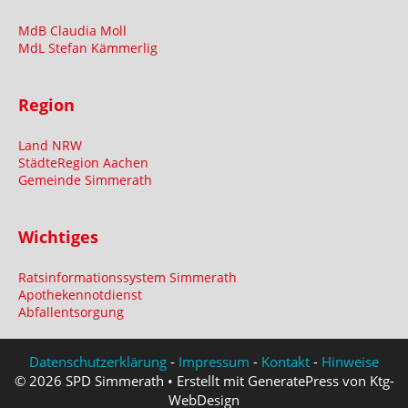
MdB Claudia Moll
MdL Stefan Kämmerlig
Region
Land NRW
StädteRegion Aachen
Gemeinde Simmerath
Wichtiges
Ratsinformationssystem Simmerath
Apothekennotdienst
Abfallentsorgung
Datenschutzerklärung
-
Impressum
-
Kontakt
-
Hinweise
© 2026 SPD Simmerath • Erstellt mit GeneratePress von Ktg-
WebDesign