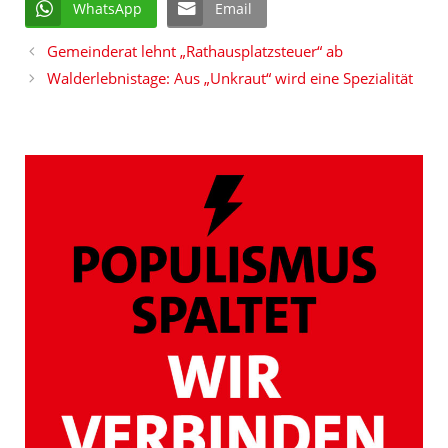
WhatsApp
Email
Gemeinderat lehnt „Rathausplatzsteuer“ ab
Walderlebnistage: Aus „Unkraut“ wird eine Spezialität