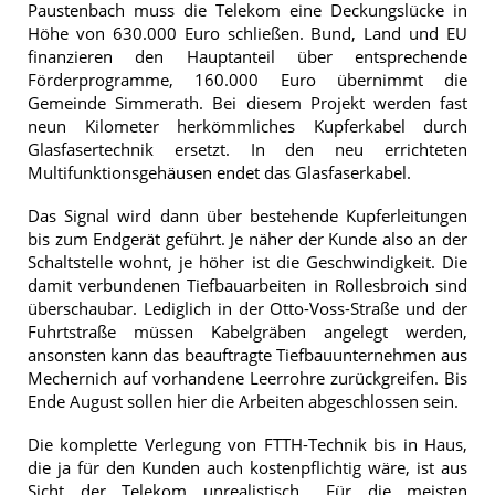
Paustenbach muss die Telekom eine Deckungslücke in
Höhe von 630.000 Euro schließen. Bund, Land und EU
finanzieren den Hauptanteil über entsprechende
Förderprogramme, 160.000 Euro übernimmt die
Gemeinde Simmerath. Bei diesem Projekt werden fast
neun Kilometer herkömmliches Kupferkabel durch
Glasfasertechnik ersetzt. In den neu errichteten
Multifunktionsgehäusen endet das Glasfaserkabel.
Das Signal wird dann über bestehende Kupferleitungen
bis zum Endgerät geführt. Je näher der Kunde also an der
Schaltstelle wohnt, je höher ist die Geschwindigkeit. Die
damit verbundenen Tiefbauarbeiten in Rollesbroich sind
überschaubar. Lediglich in der Otto-Voss-Straße und der
Fuhrtstraße müssen Kabelgräben angelegt werden,
ansonsten kann das beauftragte Tiefbauunternehmen aus
Mechernich auf vorhandene Leerrohre zurückgreifen. Bis
Ende August sollen hier die Arbeiten abgeschlossen sein.
Die komplette Verlegung von FTTH-Technik bis in Haus,
die ja für den Kunden auch kostenpflichtig wäre, ist aus
Sicht der Telekom unrealistisch. „Für die meisten