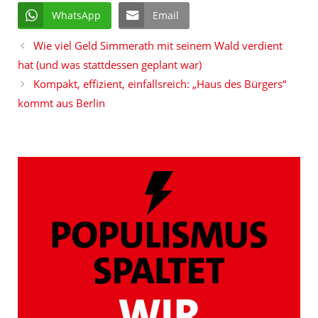
WhatsApp
Email
Wie viel Geld Simmerath mit seinem Wald verdient
hat (und was stattdessen geplant war)
Kompakt, effizient, einfallsreich: „Haus des Bürgers“
kommt aus Berlin