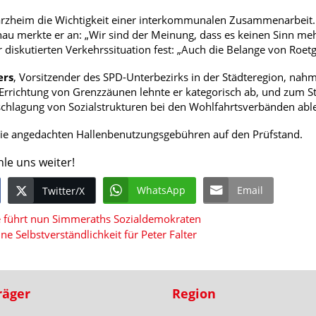
arzheim die Wichtigkeit einer interkommunalen Zusammenarbeit. 
au merkte er an: „Wir sind der Meinung, dass es keinen Sinn meh
r diskutierten Verkehrssituation fest: „Auch die Belange von Roet
ers
, Vorsitzender des SPD-Unterbezirks in der Städteregion, nahm
 Errichtung von Grenzzäunen lehnte er kategorisch ab, und zum St
chlagung von Sozialstrukturen bei den Wohlfahrtsverbänden abl
die angedachten Hallenbenutzungsgebühren auf den Prüfstand.
hle uns weiter!
WhatsApp
Email
Twitter/X
ge führt nun Simmeraths Sozialdemokraten
ne Selbstverständlichkeit für Peter Falter
räger
Region