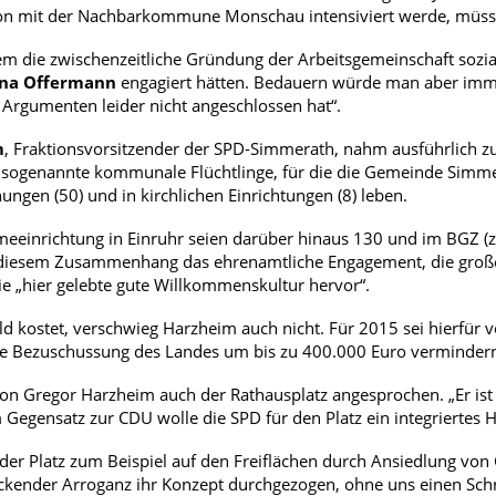
n mit der Nachbarkommune Monschau intensiviert werde, müsse. „
dem die zwischenzeitliche Gründung der Arbeitsgemeinschaft sozia
ina
Offermann
engagiert hätten. Bedauern würde man aber imme
Argumenten leider nicht angeschlossen hat“.
m
, Fraktionsvorsitzender der SPD-Simmerath, nahm ausführlich z
ogenannte kommunale Flüchtlinge, für die die Gemeinde Simmera
ngen (50) und in kirchlichen Einrichtungen (8) leben.
meeinrichtung in Einruhr seien darüber hinaus 130 und im BGZ (
diesem Zusammenhang das ehrenamtliche Engagement, die große S
e „hier gelebte gute Willkommenskultur hervor“.
eld kostet, verschwieg Harzheim auch nicht. Für 2015 sei hierf
ine Bezuschussung des Landes um bis zu 400.000 Euro verminder
on Gregor Harzheim auch der Rathausplatz angesprochen. „Er ist m
Im Gegensatz zur CDU wolle die SPD für den Platz ein integriertes
 der Platz zum Beispiel auf den Freiflächen durch Ansiedlung von
eckender Arroganz ihr Konzept durchgezogen, ohne uns einen Sch