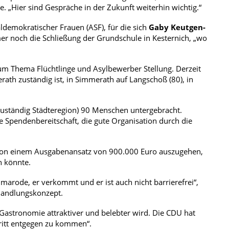
Hier sind Gespräche in der Zukunft weiterhin wichtig.“
ldemokratischer Frauen (ASF), für die sich
Gaby Keutgen-
r noch die Schließung der Grundschule in Kesternich, „wo
um Thema Flüchtlinge und Asylbewerber Stellung. Derzeit
th zuständig ist, in Simmerath auf Langschoß (80), in
zuständig Städteregion) 90 Menschen untergebracht.
pendenbereitschaft, die gute Organisation durch die
ür von einem Ausgabenansatz von 900.000 Euro auszugehen,
n könnte.
arode, er verkommt und er ist auch nicht barrierefrei“,
 Handlungskonzept.
 Gastronomie attraktiver und belebter wird. Die CDU hat
ritt entgegen zu kommen“.