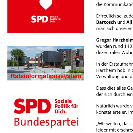
die Kommunikatio
Erfreulich sei zu
Bartosch
und
Al
man sich unseren 
Gregor Harzhei
würden rund 140 s
dezentralen Wohnu
In der Erstaufnah
Harzheim hob in 
Verwaltung und di
Dass dies alles G
der sich durch e
Natürlich wurde v
konstatierte er. 
„Wir wollen, dass
leider mit erschr