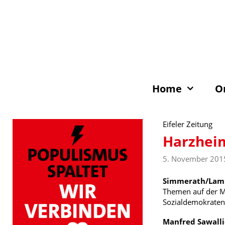
Zum
Inhalt
springen
Home
O
Eifeler Zeitung
Harzheim
5. November 201
Simmerath/Lam
Themen auf der M
Sozialdemokraten
Manfred Sawall