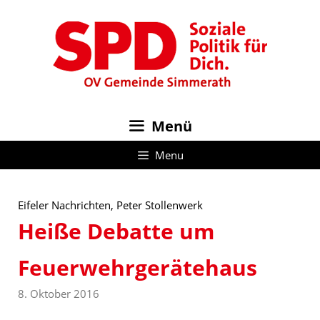
Zum
Inhalt
springen
Menü
Menu
Eifeler Nachrichten, Peter Stollenwerk
Heiße Debatte um
Feuerwehrgerätehaus
8. Oktober 2016