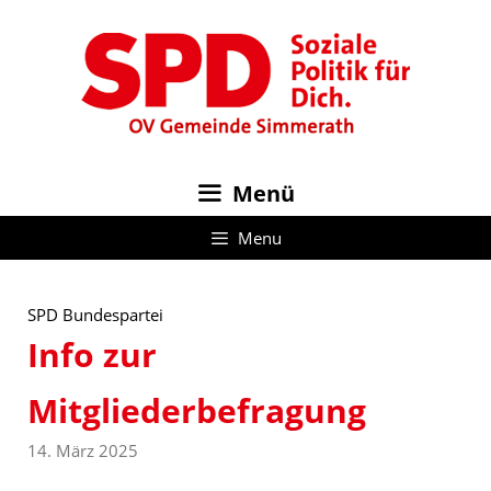
Zum
Inhalt
springen
Menü
Menu
SPD Bundespartei
Info zur
Mitgliederbefragung
14. März 2025