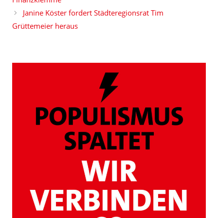
Janine Köster fordert Städteregionsrat Tim
Grüttemeier heraus