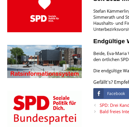
Stefan Kämmerling
Simmerath und Sto
Haushalts- und Fi
Unterbezirksvorsi
Endgültige 
Beide, Eva-Maria 
den örtlichen SPD
Die endgültige Wa
Gefällt's? Empfe
Facebook
SPD: Drei Kand
Bald freies Int