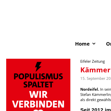
Zum
Inhalt
springen
Home
O
Eifeler Zeitung
Kämmerli
15. September 2
Nordeifel.
In sei
Stefan Kämmerlin
als direkt gewähl
Seit 2012 i