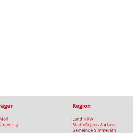
räger
Region
Moll
Land NRW
ämmerlig
StädteRegion Aachen
Gemeinde Simmerath