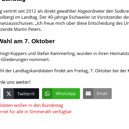
 vertritt seit 2012 als direkt gewählter Abgeordneter den Südkre
lberg) im Landtag. Der 40-jährige Eschweiler ist Vorsitzender d
nanzausschusses. „Ich freue mich über diese Entscheidung des U
tzende Martin Peters.
Wahl am 7. Oktober
Voigt-Küppers und Stefan Kämmerling, wurden in ihren Heimatst
-Gliederungen nominiert.
hl der Landtagskandidaten findet am Freitag, 7. Oktober bei der K
hle uns weiter!
WhatsApp
Email
Twitter/X
idaten wollen in den Bundestag
ernet für alle in Simmerath verfügbar