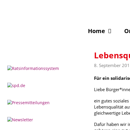
Zum
Inhalt
springen
Home
O
Lebensqu
8. September 20
Für ein solidar
Liebe Bürger*inn
ein gutes soziale
Lebensqualität au
gleichwertige Leb
Dafür haben wir i