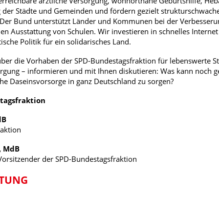
erreichbare ärztliche Versorgung, wohnortnahe Geburtshilfe, He
 der Städte und Gemeinden und fördern gezielt strukturschwache
 Der Bund unterstützt Länder und Kommunen bei der Verbesseru
len Ausstattung von Schulen. Wir investieren in schnelles Interne
ische Politik für ein solidarisches Land.
über die Vorhaben der SPD-Bundestagsfraktion für lebenswerte
gung – informieren und mit Ihnen diskutieren: Was kann noch ge
iche Daseinsvorsorge in ganz Deutschland zu sorgen?
tagsfraktion
dB
aktion
, MdB
 Vorsitzender der SPD-Bundestagsfraktion
LTUNG