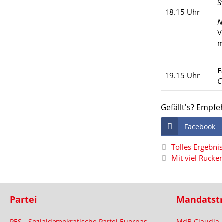
S
18.15 Uhr
N
V
m
F
19.15 Uhr
C
Gefällt's? Empfe
Facebook
Tolles Ergebni
Mit viel Rück
Partei
Mandatst
PES - Sozialdemokratische Partei Euorpas
MdB Claudia 