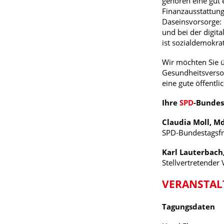
gehören eine gut 
Finanzausstattung
Daseinsvorsorge:
und bei der digita
ist sozialdemokrat
Wir möchten Sie 
Gesundheitsversor
eine gute öffentl
Ihre
SPD
-Bundes
Claudia Moll, M
SPD-Bundestagsfr
Karl Lauterbach
Stellvertretender
VERANSTA
Tagungsdaten