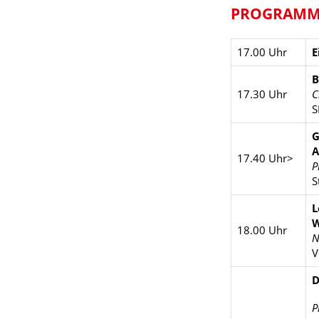
PROGRAM
17.00 Uhr
E
B
17.30 Uhr
C
S
G
A
17.40 Uhr>
P
S
L
W
18.00 Uhr
N
V
D
P