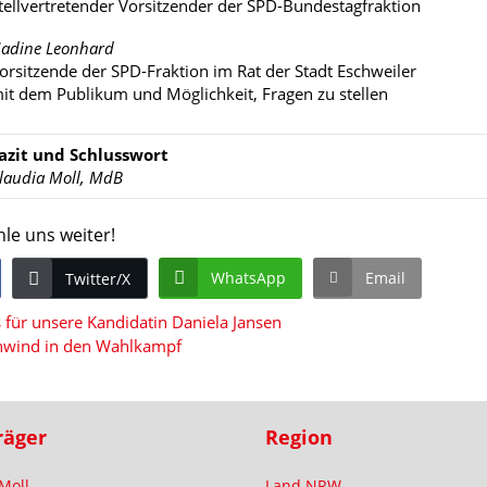
tellvertretender Vorsitzender der SPD-Bundestagfraktion
adine Leonhard
orsitzende der SPD-Fraktion im Rat der Stadt Eschweiler
it dem Publikum und Möglichkeit, Fragen zu stellen
azit und Schlusswort
laudia Moll, MdB
hle uns weiter!
WhatsApp
Email
Twitter/X
s für unsere Kandidatin Daniela Jansen
enwind in den Wahlkampf
räger
Region
Moll
Land NRW