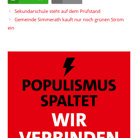
Sekundarschule steht auf dem Prüfstand
Gemeinde Simmerath kauft nur noch grünen Strom
ein