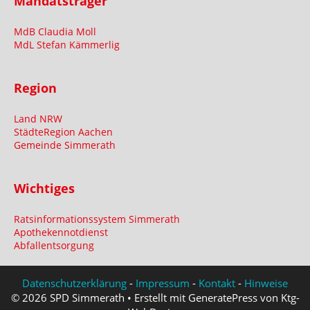
Mandatsträger
MdB Claudia Moll
MdL Stefan Kämmerlig
Region
Land NRW
StädteRegion Aachen
Gemeinde Simmerath
Wichtiges
Ratsinformationssystem Simmerath
Apothekennotdienst
Abfallentsorgung
Datenschutzerklärung
-
Impressum
-
Kontakt
-
Hinweise
© 2026 SPD Simmerath • Erstellt mit GeneratePress von Ktg-