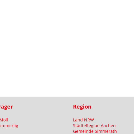
räger
Region
Moll
Land NRW
ämmerlig
StädteRegion Aachen
Gemeinde Simmerath