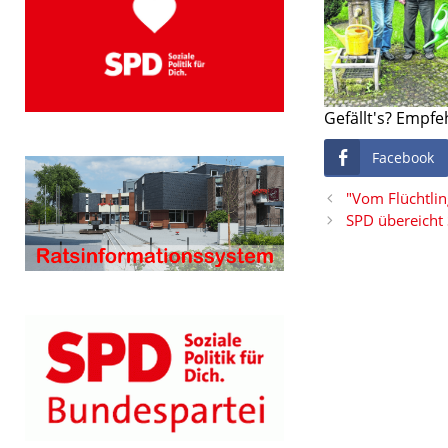
Gefällt's? Empfe
Facebook
"Vom Flüchtlin
SPD übereicht 