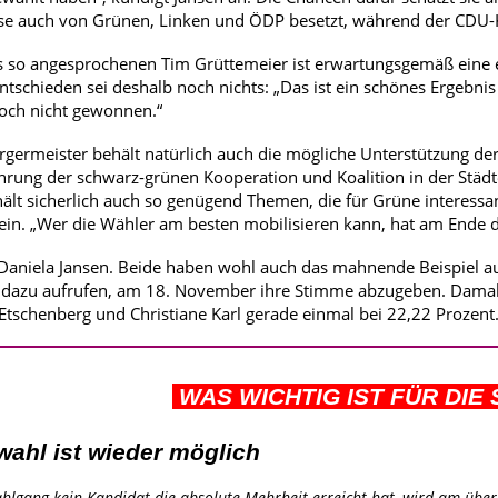
ise auch von Grünen, Linken und ÖDP besetzt, während der CDU-
s so angesprochenen Tim Grüttemeier ist erwartungsgemäß eine e
tschieden sei deshalb noch nichts: „Das ist ein schönes Ergebnis
 noch nicht gewonnen.“
rgermeister behält natürlich auch die mögliche Unterstützung de
ührung der schwarz-grünen Kooperation und Koalition in der Stä
hält sicherlich auch so genügend Themen, die für Grüne interessan
ein. „Wer die Wähler am besten mobilisieren kann, hat am Ende die
Daniela Jansen. Beide haben wohl auch das mahnende Beispiel au
dazu aufrufen, am 18. November ihre Stimme abzugeben. Damals, 
tschenberg und Christiane Karl gerade einmal bei 22,22 Prozent
WAS WICHTIG IST FÜR DIE
wahl ist wieder möglich