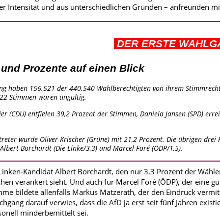
her Intensität und aus unterschiedlichen Gründen – anfreunden 
DER ERSTE WAHL
 und Prozente auf einen Blick
ng haben 156.521 der 440.540 Wahlberechtigten von ihrem Stimmrecht 
322 Stimmen waren ungültig.
er (CDU) entfielen 39,2 Prozent der Stimmen, Daniela Jansen (SPD) erre
rtreter wurde Oliver Krischer (Grüne) mit 21,2 Prozent. Die übrigen dr
 Albert Borchardt (Die Linke/3,3) und Marcel Foré (ÖDP/1,5).
 Linken-Kandidat Albert Borchardt, den nur 3,3 Prozent der Wähl
en verankert sieht. Und auch für Marcel Foré (ÖDP), der eine gu
me bildete allenfalls Markus Matzerath, der den Eindruck vermitte
hgang darauf verwies, dass die AfD ja erst seit fünf Jahren exist
sonell minderbemittelt sei.