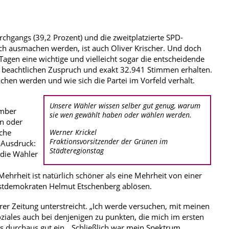
chgangs (39,2 Prozent) und die zweitplatzierte SPD-
ich ausmachen werden, ist auch Oliver Krischer. Und doch
en eine wichtige und vielleicht sogar die entscheidende
n beachtlichen Zuspruch und exakt 32.941 Stimmen erhalten.
chen werden und wie sich die Partei im Vorfeld verhält.
Unsere Wähler wissen selber gut genug, warum
ember
sie wen gewählt haben oder wählen werden.
n oder
iche
Werner Krickel
Fraktionsvorsitzender der Grünen im
m Ausdruck:
Städteregionstag
 die Wähler
Mehrheit ist natürlich schöner als eine Mehrheit von einer
hristdemokraten Helmut Etschenberg ablösen.
rer Zeitung unterstreicht. „Ich werde versuchen, mit meinen
ales auch bei denjenigen zu punkten, die mich im ersten
ls durchaus gut ein. „Schließlich war mein Spektrum