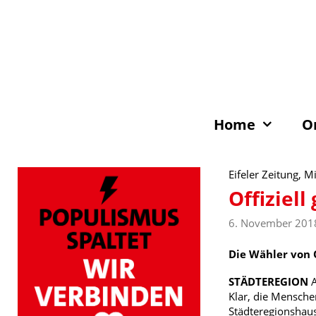
Zum
Inhalt
springen
Home
O
Eifeler Zeitung, 
Offiziell
6. November 201
Die Wähler von 
STÄDTEREGION
A
Klar, die Mensche
Städteregionshaus