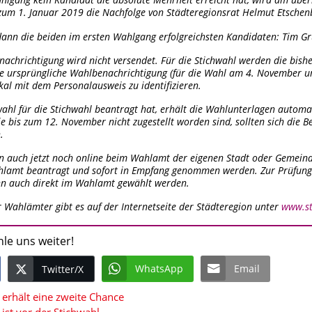
hlgang kein Kandidat die absolute Mehrheit erreicht hat, wird am über
zum 1. Januar 2019 die Nachfolge von Städteregionsrat Helmut Etschen
ann die beiden im ersten Wahlgang erfolgreichsten Kandidaten: Tim Grü
achrichtigung wird nicht versendet. Für die Stichwahl werden die bishe
re ursprüngliche Wahlbenachrichtigung (für die Wahl am 4. November und
kal mit dem Personalausweis zu identifizieren.
wahl für die Stichwahl beantragt hat, erhält die Wahlunterlagen autom
ie bis zum 12. November nicht zugestellt worden sind, sollten sich die
.
nn auch jetzt noch online beim Wahlamt der eigenen Stadt oder Gemein
hlamt beantragt und sofort in Empfang genommen werden. Zur Prüfung 
nn auch direkt im Wahlamt gewählt werden.
r Wahlämter gibt es auf der Internetseite der Städteregion unter
www.st
hle uns weiter!
WhatsApp
Email
Twitter/X
 erhält eine zweite Chance
ist vor der Stichwahl