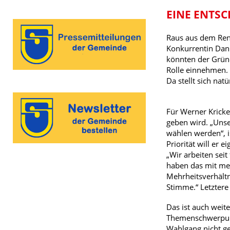
EINE ENTS
Raus aus dem Renn
Konkurrentin Dani
könnten der Grün
Rolle einnehmen. 
Da stellt sich na
Für Werner Kricke
geben wird. „Uns
wählen werden“, i
Priorität will er
„Wir arbeiten seit
haben das mit meh
Mehrheitsverhältni
Stimme.“ Letztere
Das ist auch weit
Themenschwerpunk
Wahlgang nicht ge