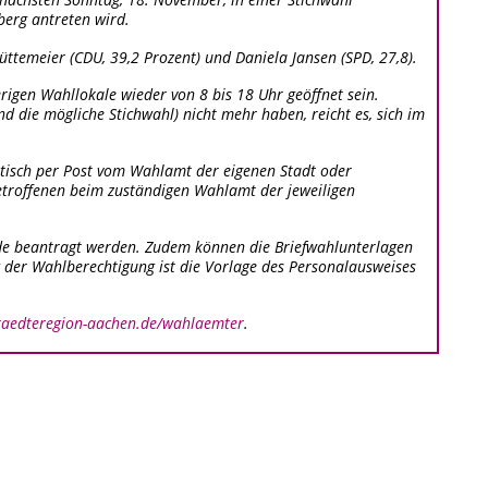
nächsten Sonntag, 18. November, in einer Stichwahl
berg antreten wird.
ttemeier (CDU, 39,2 Prozent) und Daniela Jansen (SPD, 27,8).
rigen Wahllokale wieder von 8 bis 18 Uhr geöffnet sein.
 die mögliche Stichwahl) nicht mehr haben, reicht es, sich im
atisch per Post vom Wahlamt der eigenen Stadt oder
 Betroffenen beim zuständigen Wahlamt der jeweiligen
de beantragt werden. Zudem können die Briefwahlunterlagen
der Wahlberechtigung ist die Vorlage des Personalausweises
aedteregion-aachen.de/wahlaemter
.