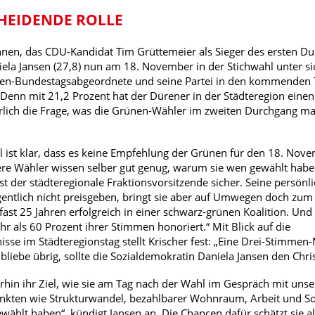
CHEIDENDE ROLLE
en, das CDU-Kandidat Tim Grüttemeier als Sieger des ersten Dur
ela Jansen (27,8) nun am 18. November in der Stichwahl unter s
en-Bundestagsabgeordnete und seine Partei in den kommenden Tag
Denn mit 21,2 Prozent hat der Dürener in der Städteregion eine
türlich die Frage, was die Grünen-Wähler im zweiten Durchgang ma
l ist klar, dass es keine Empfehlung der Grünen für den 18. Nov
ere Wähler wissen selber gut genug, warum sie wen gewählt habe
st der städteregionale Fraktionsvorsitzende sicher. Seine persönl
 eigentlich nicht preisgeben, bringt sie aber auf Umwegen doch zu
 fast 25 Jahren erfolgreich in einer schwarz-grünen Koalition. Und
r als 60 Prozent ihrer Stimmen honoriert.“ Mit Blick auf die
sse im Städteregionstag stellt Krischer fest: „Eine Drei-Stimmen-
 bliebe übrig, sollte die Sozialdemokratin Daniela Jansen den C
erhin ihr Ziel, wie sie am Tag nach der Wahl im Gespräch mit unse
ten wie Strukturwandel, bezahlbarer Wohnraum, Arbeit und Sozi
wählt haben“, kündigt Jansen an. Die Chancen dafür schätzt sie a