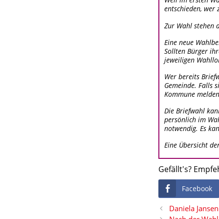
Weil im ersten Wa
entschieden, wer 
Zur Wahl stehen d
Eine neue Wahlben
Sollten Bürger ih
jeweiligen Wahllo
Wer bereits Brief
Gemeinde. Falls s
Kommune melden
Die Briefwahl ka
persönlich im Wa
notwendig. Es ka
Eine Übersicht de
Gefällt's? Empfe
Facebook
Daniela Jansen
Nach der Wahl 