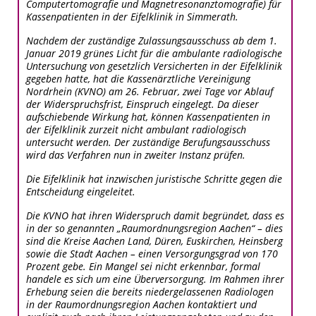
Computertomografie und Magnetresonanztomografie) für
Kassenpatienten in der Eifelklinik in Simmerath.
Nachdem der zuständige Zulassungsausschuss ab dem 1.
Januar 2019 grünes Licht für die ambulante radiologische
Untersuchung von gesetzlich Versicherten in der Eifelklinik
gegeben hatte, hat die Kassenärztliche Vereinigung
Nordrhein (KVNO) am 26. Februar, zwei Tage vor Ablauf
der Widerspruchsfrist, Einspruch eingelegt. Da dieser
aufschiebende Wirkung hat, können Kassenpatienten in
der Eifelklinik zurzeit nicht ambulant radiologisch
untersucht werden. Der zuständige Berufungsausschuss
wird das Verfahren nun in zweiter Instanz prüfen.
Die Eifelklinik hat inzwischen juristische Schritte gegen die
Entscheidung eingeleitet.
Die KVNO hat ihren Widerspruch damit begründet, dass es
in der so genannten „Raumordnungsregion Aachen“ – dies
sind die Kreise Aachen Land, Düren, Euskirchen, Heinsberg
sowie die Stadt Aachen – einen Versorgungsgrad von 170
Prozent gebe. Ein Mangel sei nicht erkennbar, formal
handele es sich um eine Überversorgung. Im Rahmen ihrer
Erhebung seien die bereits niedergelassenen Radiologen
in der Raumordnungsregion Aachen kontaktiert und