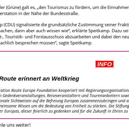
er (Grüne) galt es, „den Tourismus zu fördern, um die Einnahme
rstation in der Nähe der Bundesstraße.
 (CDU) signalisierte die grundsätzliche Zustimmung seiner Frakti
machen, dann aber auch wissen wie“, erklärte Speitkamp. Dazu sei 
, Touristik- und Forstausschuss abzuarbeiten und dabei den ne
achlich besprechen müssen“, sagte Speitkamp.
INFO
Route erinnert an Weltkrieg
eration Route Europe Foundation kooperiert mit Regierungsorganisation
n Gedenkveranstaltungen, Reiseveranstaltern und Tourenanbietern sow
ionale Sichtweisen auf die Befreiung Europas zusammenzubringen und a
meinsame Wissen um die Bedeutung von Freiheit zu stärken. Die Stiftung
r Europas, dieser feierlich zu gedenken und für die Zukunft in Ehren zu 
hle uns weiter!