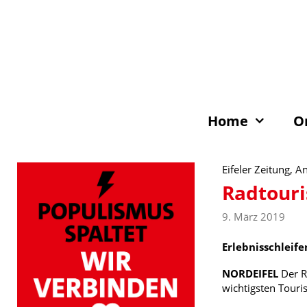
Zum
Inhalt
springen
Home
O
Eifeler Zeitung, 
Radtouri
9. März 2019
Erlebnisschleif
NORDEIFEL
Der R
wichtigsten Touris