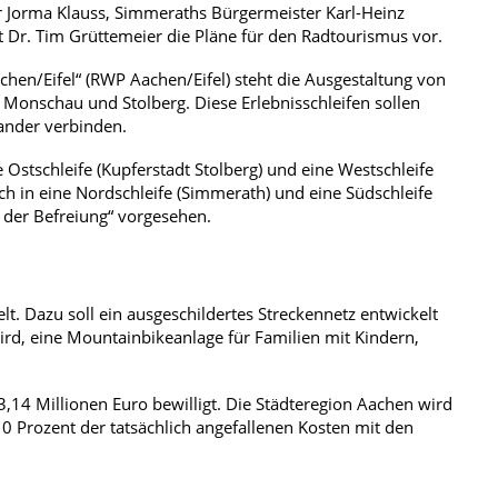
r Jorma Klauss, Simmeraths Bürgermeister Karl-Heinz
 Dr. Tim Grüttemeier die Pläne für den Radtourismus vor.
en/Eifel“ (RWP Aachen/Eifel) steht die Ausgestaltung von
Monschau und Stolberg. Diese Erlebnisschleifen sollen
nander verbinden.
ne Ostschleife (Kupferstadt Stolberg) und eine Westschleife
sich in eine Nordschleife (Simmerath) und eine Südschleife
e der Befreiung“ vorgesehen.
t. Dazu soll ein ausgeschildertes Streckennetz entwickelt
ird, eine Mountainbikeanlage für Familien mit Kindern,
3,14 Millionen Euro bewilligt. Die Städteregion Aachen wird
 Prozent der tatsächlich angefallenen Kosten mit den