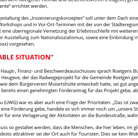
nte“ errichtet werden.
estaltung des „Inszenierungskonzeptes“ soll unter dem Dach einer
orkshops und in Vor-Ort-Terminen mit der von der Städteregion
t eine überregionale Vernetzung der Erlebnisschleife mit weitere
er Ausstellung zum Nationalsozialismus, sowie eine Einbindung in
obox) vorgesehen.
BLE SITUATION“
s Haupt-, Finanz- und Beschwerdeausschusses sprach Roetgens Bür
s Heugeve, der das Radwegeprojekt für die Gemeinde Roetgen ge
sowie dem Bürgerverein Mulartshütte entwickelt hatte, sei gut a
s bereits einen genehmigten Förderantrag für das Projekt gebe, ab
u (UWG) war es aber auch eine Frage der Prioritäten. „Das ist zwa
 eine Förderung gebe, handele es sich immer noch um „unsere Steue
er für eine Verlagerung der Aktivitäten an die Bundesstraße, wäh
s so gestaltet werden, dass die Menschen, die hier leben, im glei
desto attraktiver sei der Ort auch für Touristen. Dies sei kein Wi