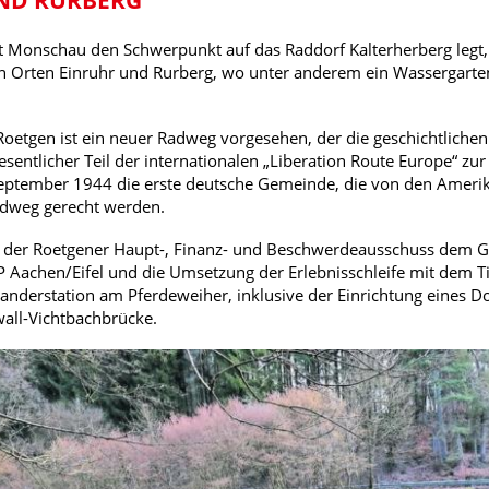
 Monschau den Schwerpunkt auf das Raddorf Kalterherberg legt,
en Orten Einruhr und Rurberg, wo unter anderem ein Wassergarte
oetgen ist ein neuer Radweg vorgesehen, der die geschichtliche
esentlicher Teil der internationalen „Liberation Route Europe“ zu
eptember 1944 die erste deutsche Gemeinde, die von den Amer
adweg gerecht werden.
tte der Roetgener Haupt-, Finanz- und Beschwerdeausschuss dem
Aachen/Eifel und die Umsetzung der Erlebnisschleife mit dem T
nderstation am Pferdeweiher, inklusive der Einrichtung eines 
all-Vichtbachbrücke.