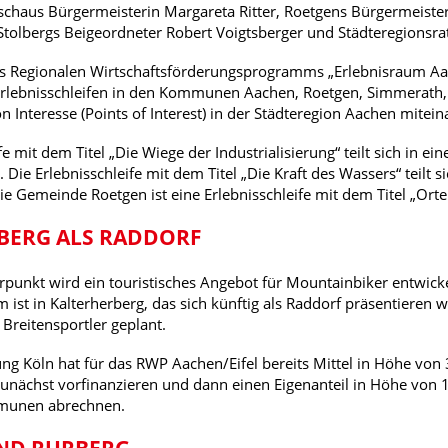
schaus Bürgermeisterin Margareta Ritter, Roetgens Bürgermeiste
olbergs Beigeordneter Robert Voigtsberger und Städteregionsrat
s Regionalen Wirtschaftsförderungsprogramms „Erlebnisraum Aach
rlebnisschleifen in den Kommunen Aachen, Roetgen, Simmerath, 
n Interesse (Points of Interest) in der Städteregion Aachen mitei
fe mit dem Titel „Die Wiege der Industrialisierung“ teilt sich in ei
. Die Erlebnisschleife mit dem Titel „Die Kraft des Wassers“ teilt 
ie Gemeinde Roetgen ist eine Erlebnisschleife mit dem Titel „Ort
BERG ALS RADDORF
rpunkt wird ein touristisches Angebot für Mountainbiker entwickel
ist in Kalterherberg, das sich künftig als Raddorf präsentieren w
Breitensportler geplant.
ung Köln hat für das RWP Aachen/Eifel bereits Mittel in Höhe von 
ächst vorfinanzieren und dann einen Eigenanteil in Höhe von 10
munen abrechnen.
ND RURBERG