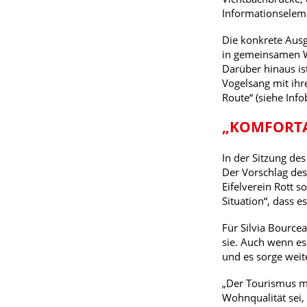
Informationseleme
Die konkrete Ausg
in gemeinsamen W
Darüber hinaus is
Vogelsang mit ihr
Route“ (siehe Inf
„KOMFORTA
In der Sitzung de
Der Vorschlag de
Eifelverein Rott 
Situation“, dass e
Für Silvia Bourcea
sie. Auch wenn es
und es sorge weit
„Der Tourismus mus
Wohnqualität sei, 