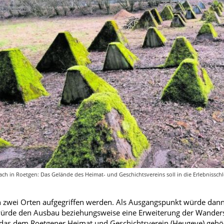
ch in Roetgen: Das Gelände des Heimat- und Geschichtsvereins soll in die Erlebnisschl
 zwei Orten aufgegriffen werden. Als Ausgangspunkt würde dann
 würde den Ausbau beziehungsweise eine Erweiterung der Wander
das dem Roetgener Heimat und Geschichtsverein (Heugeve) gehört