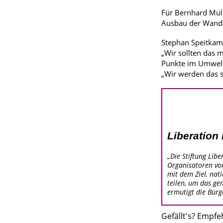
Für Bernhard Müll
Ausbau der Wande
Stephan Speitkamp
„Wir sollten das 
Punkte im Umwelt-
„Wir werden das s
Liberation 
„Die Stiftung Lib
Organisatoren vo
mit dem Ziel, nat
teilen, um das ge
ermutigt die Bürge
Gefällt's? Empfe