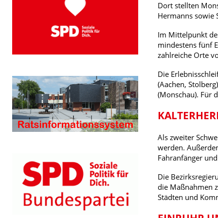
Dort stellten Mon
Hermanns sowie St
Im Mittelpunkt de
mindestens fünf E
zahlreiche Orte vo
Die Erlebnisschlei
(Aachen, Stolberg)
(Monschau). Für d
KALTERHER
Als zweiter Schwe
werden. Außerdem 
Fahranfänger und 
Die Bezirksregier
die Maßnahmen zun
Städten und Kom
EINRUHR U