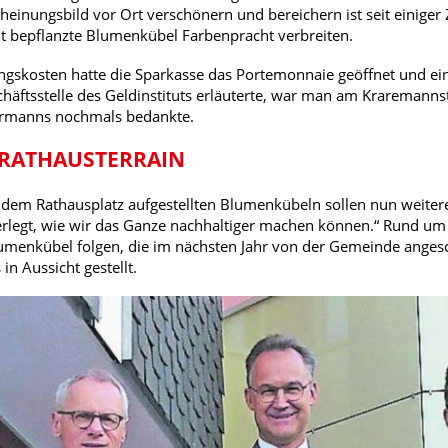
heinungsbild vor Ort verschönern und bereichern ist seit einige
t bepflanzte Blumenkübel Farbenpracht verbreiten.
gskosten hatte die Sparkasse das Portemonnaie geöffnet und ein
äftsstelle des Geldinstituts erläuterte, war man am Kraremanns
rmanns nochmals bedankte.
RATHAUSTERRAIN
f dem Rathausplatz aufgestellten Blumenkübeln sollen nun weit
rlegt, wie wir das Ganze nachhaltiger machen können.“ Rund um 
menkübel folgen, die im nächsten Jahr von der Gemeinde angesc
in Aussicht gestellt.