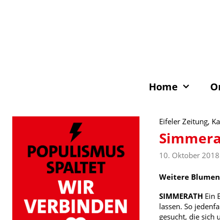
Zum
Inhalt
springen
Home
O
Eifeler Zeitung, 
Simmerat
10. Oktober 2018
Weitere Blumenk
SIMMERATH
Ein 
lassen. So jedenf
gesucht, die sic