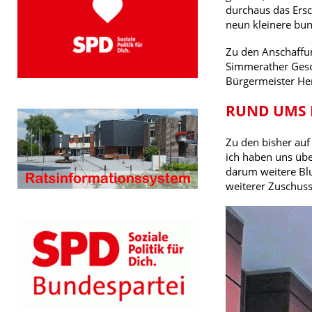
durchaus das Ersc
neun kleinere bun
Zu den Anschaffun
Simmerather Gesch
Bürgermeister He
RUND UMS 
Zu den bisher au
ich haben uns übe
darum weitere Blu
weiterer Zuschuss 