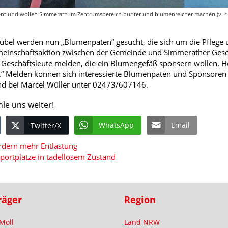
n“ und wollen Simmerath im Zentrumsbereich bunter und blumenreicher machen (v. r.):
Kübel werden nun „Blumenpaten“ gesucht, die sich um die Pfleg
meinschaftsaktion zwischen der Gemeinde und Simmerather Geschä
 Geschäftsleute melden, die ein Blumengefäß sponsern wollen. H
.“ Melden können sich interessierte Blumenpaten und Sponsoren
 bei Marcel Wüller unter 02473/607146.
hle uns weiter!
WhatsApp
Email
Twitter/X
dern mehr Entlastung
portplätze in tadellosem Zustand
räger
Region
Moll
Land NRW