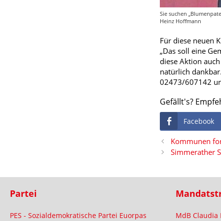
Sie suchen „Blumenpate
Heinz Hoffmann
Für diese neuen 
„Das soll eine Ge
diese Aktion auch
natürlich dankbar
02473/607142 und
Gefällt's? Empfe
Facebook
Kommunen for
Simmerather S
Partei
Mandatst
PES - Sozialdemokratische Partei Euorpas
MdB Claudia 