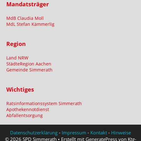
Mandatsträger
MdB Claudia Moll
MdL Stefan Kämmerlig
Region
Land NRW
StädteRegion Aachen
Gemeinde Simmerath
Wichtiges
Ratsinformationssystem Simmerath
Apothekennotdienst
Abfallentsorgung
Datenschutzerklärung
-
Impressum
-
Kontakt
-
Hinweise
© 2026 SPD Simmerath • Erstellt mit GeneratePress von Ktg-