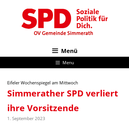
Zum
Inhalt
springen
Menü
Menu
Eifeler Wochenspiegel am Mittwoch
Simmerather SPD verliert
ihre Vorsitzende
1. September 2023