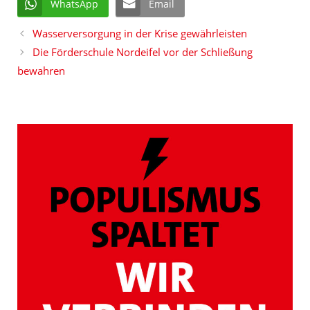
WhatsApp
Email
Wasserversorgung in der Krise gewährleisten
Die Förderschule Nordeifel vor der Schließung
bewahren