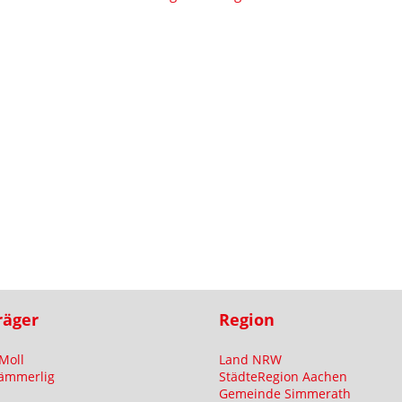
räger
Region
Moll
Land NRW
ämmerlig
StädteRegion Aachen
Gemeinde Simmerath