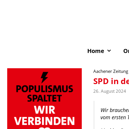
Zum
Inhalt
springen
Home
O
Aachener Zeitung
SPD in d
26. August 2024
Wir brauchen
vom ersten T