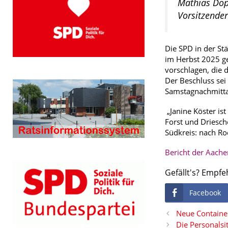
Mathias Dop
Vorsitzende
Die SPD in der St
im Herbst 2025 ge
vorschlagen, die 
Der Beschluss sei
Samstagnachmitta
„Janine Köster is
Forst und Driesc
Südkreis: nach Ro
Bericht der Aache
Gefällt's? Empfe
Facebook
Neue Container
Die Personalsi