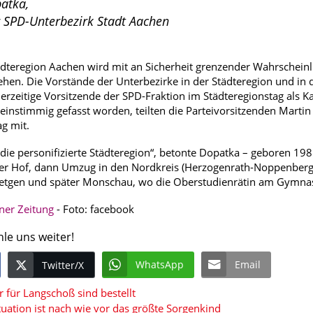
atka,
r SPD-Unterbezirk Stadt Aachen
ädteregion Aachen wird mit an Sicherheit grenzender Wahrscheinl
hen. Die Vorstände der Unterbezirke in der Städteregion und in
derzeitige Vorsitzende der SPD-Fraktion im Städteregionstag als K
 einstimmig gefasst worden, teilten die Parteivorsitzenden Marti
g mit.
t die personifizierte Städteregion“, betonte Dopatka – geboren 1
her Hof, dann Umzug in den Nordkreis (Herzogenrath-Noppenberg
etgen und später Monschau, wo die Oberstudienrätin am Gymnasiu
ner Zeitung
- Foto: facebook
hle uns weiter!
WhatsApp
Email
Twitter/X
 für Langschoß sind bestellt
tuation ist nach wie vor das größte Sorgenkind