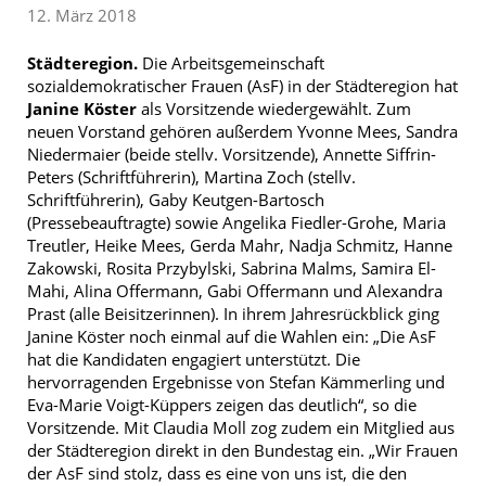
12. März 2018
Städteregion.
Die Arbeitsgemeinschaft
sozialdemokratischer Frauen (AsF) in der Städteregion hat
Janine Köster
als Vorsitzende wiedergewählt. Zum
neuen Vorstand gehören außerdem Yvonne Mees, Sandra
Niedermaier (beide stellv. Vorsitzende), Annette Siffrin-
Peters (Schriftführerin), Martina Zoch (stellv.
Schriftführerin), Gaby Keutgen-Bartosch
(Pressebeauftragte) sowie Angelika Fiedler-Grohe, Maria
Treutler, Heike Mees, Gerda Mahr, Nadja Schmitz, Hanne
Zakowski, Rosita Przybylski, Sabrina Malms, Samira El-
Mahi, Alina Offermann, Gabi Offermann und Alexandra
Prast (alle Beisitzerinnen). In ihrem Jahresrückblick ging
Janine Köster noch einmal auf die Wahlen ein: „Die AsF
hat die Kandidaten engagiert unterstützt. Die
hervorragenden Ergebnisse von Stefan Kämmerling und
Eva-Marie Voigt-Küppers zeigen das deutlich“, so die
Vorsitzende. Mit Claudia Moll zog zudem ein Mitglied aus
der Städteregion direkt in den Bundestag ein. „Wir Frauen
der AsF sind stolz, dass es eine von uns ist, die den