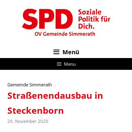
Zum
Inhalt
springen
Menü
Menu
Gemeinde Simmerath
Straßenendausbau in
Steckenborn
20. November 2020