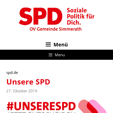
Zum
Inhalt
springen
Menü
Menu
spd.de
Unsere SPD
27. Oktober 2019