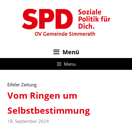
Zum
Inhalt
springen
Menü
Menu
Eifeler Zeitung
Vom Ringen um
Selbstbestimmung
18. September 2024