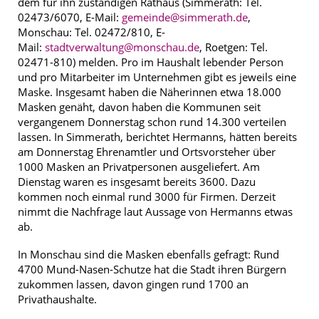
dem für ihn zuständigen Rathaus (Simmerath: Tel.
02473/6070, E-Mail:
gemeinde@simmerath.de
,
Monschau: Tel. 02472/810, E-
Mail:
stadtverwaltung@monschau.de
, Roetgen: Tel.
02471-810) melden. Pro im Haushalt lebender Person
und pro Mitarbeiter im Unternehmen gibt es jeweils eine
Maske. Insgesamt haben die Näherinnen etwa 18.000
Masken genäht, davon haben die Kommunen seit
vergangenem Donnerstag schon rund 14.300 verteilen
lassen. In Simmerath, berichtet Hermanns, hätten bereits
am Donnerstag Ehrenamtler und Ortsvorsteher über
1000 Masken an Privatpersonen ausgeliefert. Am
Dienstag waren es insgesamt bereits 3600. Dazu
kommen noch einmal rund 3000 für Firmen. Derzeit
nimmt die Nachfrage laut Aussage von Hermanns etwas
ab.
In Monschau sind die Masken ebenfalls gefragt: Rund
4700 Mund-Nasen-Schutze hat die Stadt ihren Bürgern
zukommen lassen, davon gingen rund 1700 an
Privathaushalte.