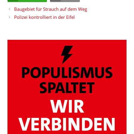
Baugebiet für Strauch auf dem Weg
Polizei kontrolliert in der Eifel