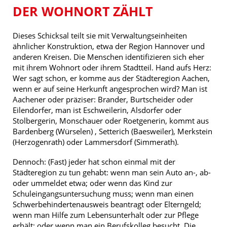
DER WOHNORT ZÄHLT
Dieses Schicksal teilt sie mit Verwaltungseinheiten
ähnlicher Konstruktion, etwa der Region Hannover und
anderen Kreisen. Die Menschen identifizieren sich eher
mit ihrem Wohnort oder ihrem Stadtteil. Hand aufs Herz:
Wer sagt schon, er komme aus der Städteregion Aachen,
wenn er auf seine Herkunft angesprochen wird? Man ist
Aachener oder präziser: Brander, Burtscheider oder
Eilendorfer, man ist Eschweilerin, Alsdorfer oder
Stolbergerin, Monschauer oder Roetgenerin, kommt aus
Bardenberg (Würselen) , Setterich (Baesweiler), Merkstein
(Herzogenrath) oder Lammersdorf (Simmerath).
Dennoch: (Fast) jeder hat schon einmal mit der
Städteregion zu tun gehabt: wenn man sein Auto an-, ab-
oder ummeldet etwa; oder wenn das Kind zur
Schuleingangsuntersuchung muss; wenn man einen
Schwerbehindertenausweis beantragt oder Elterngeld;
wenn man Hilfe zum Lebensunterhalt oder zur Pflege
erhält; oder wenn man ein Berufskolleg besucht. Die