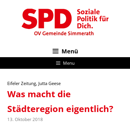
Zum
Inhalt
springen
Menü
Menu
Eifeler Zeitung, Jutta Geese
Was macht die
Städteregion eigentlich?
13. Oktober 2018