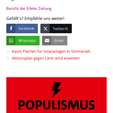
Bericht der Eifeler Zeitung
Gefällt's? Empfehle uns weiter!
Facebook
Twitter/X
WhatsApp
Email
Kaum Flächen für Solaranlagen in Simmerath
Aktionsplan gegen Lärm wird erweitert