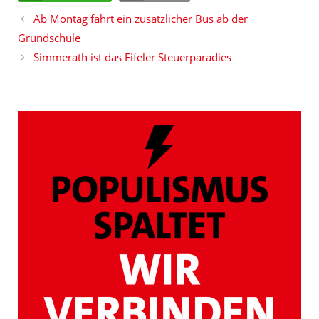
Ab Montag fährt ein zusätzlicher Bus ab der
Grundschule
Simmerath ist das Eifeler Steuerparadies