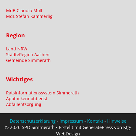
MdB Claudia Moll
MdL Stefan Kämmerlig
Region
Land NRW
StädteRegion Aachen
Gemeinde Simmerath
Wichtiges
Ratsinformationssystem Simmerath
Apothekennotdienst
Abfallentsorgung
Datenschutzerklärung
-
Impressum
-
Kontakt
-
Hinweise
© 2026 SPD Simmerath • Erstellt mit GeneratePress von Ktg-
WebDesign