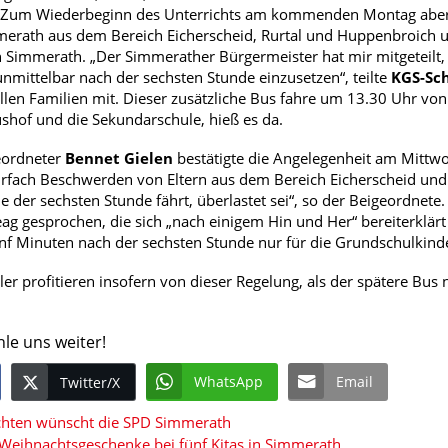
 Zum Wiederbeginn des Unterrichts am kommenden Montag aber gi
rath aus dem Bereich Eicherscheid, Rurtal und Huppenbroich und
 Simmerath. „Der Simmerather Bürgermeister hat mir mitgeteilt, d
unmittelbar nach der sechsten Stunde einzusetzen“, teilte
KGS-Sch
llen Familien mit. Dieser zusätzliche Bus fahre um 13.30 Uhr von 
hof und die Sekundarschule, hieß es da.
eordneter
Bennet Gielen
bestätigte die Angelegenheit am Mittwo
fach Beschwerden von Eltern aus dem Bereich Eicherscheid und H
 der sechsten Stunde fährt, überlastet sei“, so der Beigeordnete
ag gesprochen, die sich „nach einigem Hin und Her“ bereiterklärt 
nf Minuten nach der sechsten Stunde nur für die Grundschulkinder
er profitieren insofern von dieser Regelung, als der spätere Bus
hle uns weiter!
WhatsApp
Email
Twitter/X
hten wünscht die SPD Simmerath
eihnachtsgeschenke bei fünf Kitas in Simmerath