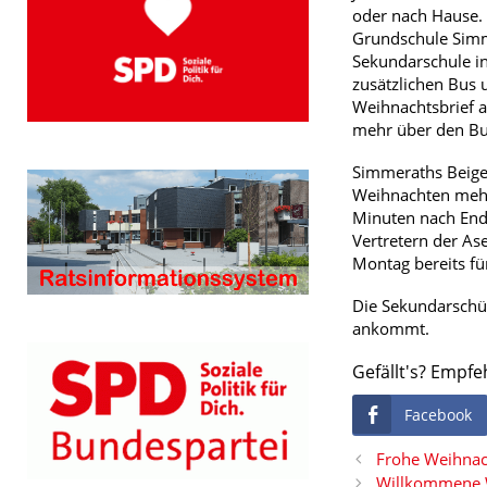
oder nach Hause.
Grundschule Simme
Sekundarschule in
zusätzlichen Bus 
Weihnachtsbrief a
mehr über den Bus
Simmeraths Beig
Weihnachten mehr
Minuten nach Ende
Vertretern der Ase
Montag bereits fü
Die Sekundarschül
ankommt.
Gefällt's? Empfe
Facebook
Frohe Weihnac
Willkommene W