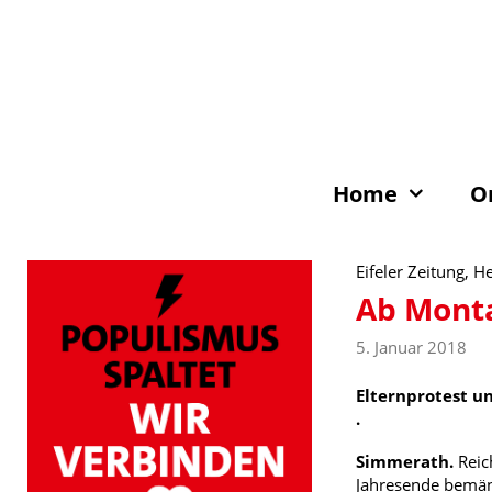
Zum
Inhalt
springen
Home
O
Eifeler Zeitung, H
Ab Monta
5. Januar 2018
Elternprotest u
.
Simmerath.
Reic
Jahresende bemäng