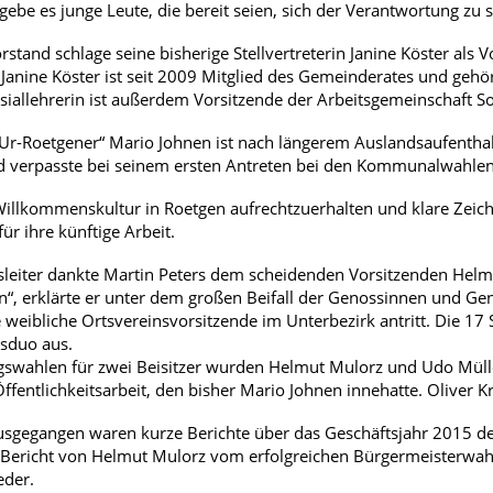
gebe es junge Leute, die bereit seien, sich der Verantwortung zu s
stand schlage seine bisherige Stellvertreterin Janine Köster als 
 Janine Köster ist seit 2009 Mitglied des Gemeinderates und gehör
iallehrerin ist außerdem Vorsitzende der Arbeitsgemeinschaft S
 „Ur-Roetgener“ Mario Johnen ist nach längerem Auslandsaufenthalt
d verpasste bei seinem ersten Antreten bei den Kommunalwahle
Willkommenskultur in Roetgen aufrechtzuerhalten und klare Zeiche
ür ihre künftige Arbeit.
eiter dankte Martin Peters dem scheidenden Vorsitzenden Helmut
n“, erklärte er unter dem großen Beifall der Genossinnen und Geno
e weibliche Ortsvereinsvorsitzende im Unterbezirk antritt. Die 17
sduo aus.
swahlen für zwei Beisitzer wurden Helmut Mulorz und Udo Mülle
Öffentlichkeitsarbeit, den bisher Mario Johnen innehatte. Oliver 
sgegangen waren kurze Berichte über das Geschäftsjahr 2015 de
Bericht von Helmut Mulorz vom erfolgreichen Bürgermeisterwahl
eder.