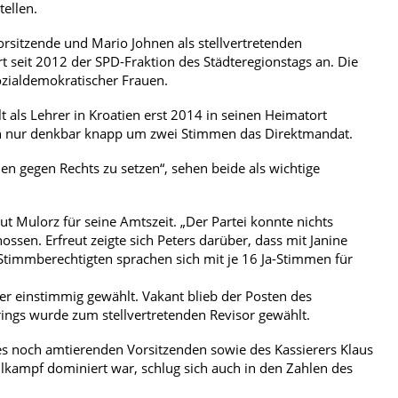
tellen.
Vorsitzende und Mario Johnen als stellvertretenden
t seit 2012 der SPD-Fraktion des Städteregionstags an. Die
ozialdemokratischer Frauen.
 als Lehrer in Kroatien erst 2014 in seinen Heimatort
n nur denkbar knapp um zwei Stimmen das Direktmandat.
n gegen Rechts zu setzen“, sehen beide als wichtige
 Mulorz für seine Amtszeit. „Der Partei konnte nichts
ssen. Erfreut zeigte sich Peters darüber, dass mit Janine
 Stimmberechtigten sprachen sich mit je 16 Ja-Stimmen für
r einstimmig gewählt. Vakant blieb der Posten des
Krings wurde zum stellvertretenden Revisor gewählt.
s noch amtierenden Vorsitzenden sowie des Kassierers Klaus
kampf dominiert war, schlug sich auch in den Zahlen des