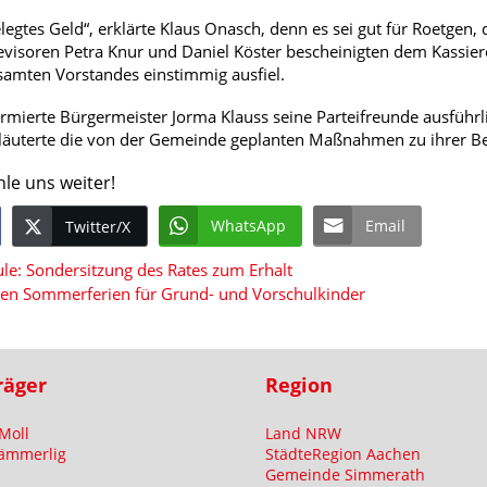
egtes Geld“, erklärte Klaus Onasch, denn es sei gut für Roetgen, 
evisoren Petra Knur und Daniel Köster bescheinigten dem Kassiere
samten Vorstandes einstimmig ausfiel.
rmierte Bürgermeister Jorma Klauss seine Parteifreunde ausführli
rläuterte die von der Gemeinde geplanten Maßnahmen zu ihrer B
hle uns weiter!
WhatsApp
Email
Twitter/X
e: Sondersitzung des Rates zum Erhalt
den Sommerferien für Grund- und Vorschulkinder
räger
Region
Moll
Land NRW
ämmerlig
StädteRegion Aachen
Gemeinde Simmerath