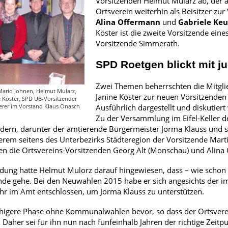
Vorsitzenden Helmut Mularz ab, der 
Ortsverein weiterhin als Beisitzer z
Alina
Offermann
und
Gabriele Ke
Köster ist die zweite Vorsitzende ein
Vorsitzende Simmerath.
SPD Roetgen blickt mit j
Zwei Themen beherrschten die Mitgl
r Mario Johnen, Helmut Mularz,
Janine Köster zur neuen Vorsitzenden 
 Köster, SPD UB-Vorsitzender
Ausführlich dargestellt und diskutier
ierer im Vorstand Klaus Onasch
Zu der Versammlung im Eifel-Keller 
dern, darunter der amtierende Bürgermeister Jorma Klauss und s
erem seitens des Unterbezirks Städteregion der Vorsitzende Mart
die Ortsvereins-Vorsitzenden Georg Alt (Monschau) und Alina 
adung hatte Helmut Mulorz darauf hingewiesen, dass – wie schon se
Ende gehe. Bei den Neuwahlen 2015 habe er sich angesichts der 
hr im Amt entschlossen, um Jorma Klauss zu unterstützen.
higere Phase ohne Kommunalwahlen bevor, so dass der Ortsverein
 Daher sei für ihn nun nach fünfeinhalb Jahren der richtige Ze