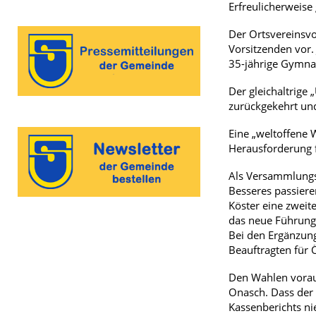
Erfreulicherweise 
Der Ortsvereinsvor
Vorsitzenden vor.
35-jährige Gymnas
Der gleichaltrige
zurückgekehrt un
Eine „weltoffene 
Herausforderung f
Als Versammlungsl
Besseres passiere
Köster eine zweit
das neue Führung
Bei den Ergänzung
Beauftragten für 
Den Wahlen vorau
Onasch. Dass der 
Kassenberichts ni