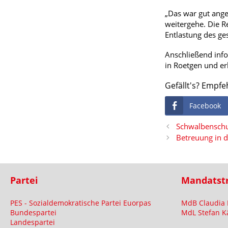
„Das war gut angel
weitergehe. Die R
Entlastung des ge
Anschließend info
in Roetgen und e
Gefällt's? Empfe
Facebook
Schwalbenschul
Betreuung in 
Partei
Mandatst
PES - Sozialdemokratische Partei Euorpas
MdB Claudia 
Bundespartei
MdL Stefan K
Landespartei