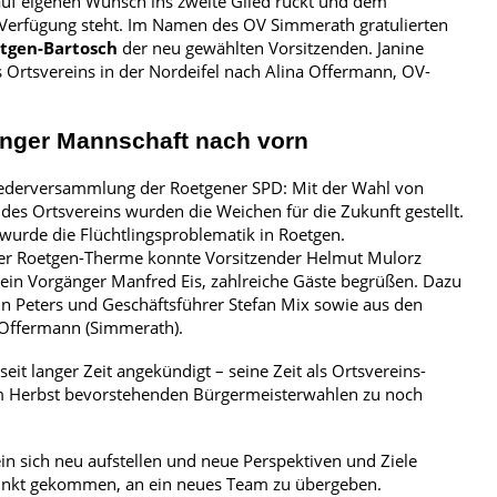
auf eigenen Wunsch ins zweite Glied rückt und dem
ur Verfügung steht. Im Namen des OV Simmerath gratulierten
utgen-Bartosch
der neu gewählten Vorsitzenden. Janine
es Ortsvereins in der Nordeifel nach Alina Offermann, OV-
unger Mannschaft nach vorn
iederversammlung der Roetgener SPD: Mit der Wahl von
des Ortsvereins wurden die Weichen für die Zukunft gestellt.
t wurde die Flüchtlingsproblematik in Roetgen.
der Roetgen-Therme konnte Vorsitzender Helmut Mulorz
ein Vorgänger Manfred Eis, zahlreiche Gäste begrüßen. Dazu
in Peters und Geschäftsführer Stefan Mix sowie aus den
Offermann (Simmerath).
it langer Zeit angekündigt – seine Zeit als Ortsvereins-
im Herbst bevorstehenden Bürgermeisterwahlen zu noch
 sich neu aufstellen und neue Perspektiven und Ziele
itpunkt gekommen, an ein neues Team zu übergeben.