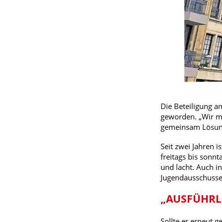
Die Beteiligung a
geworden. „Wir mü
gemeinsam Lösunge
Seit zwei Jahren i
freitags bis sonnt
und lacht. Auch i
Jugendausschusse
„AUSFÜHRL
Sollte er erneut 