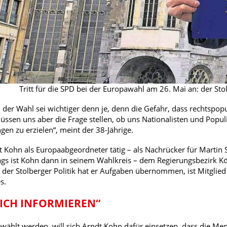
Tritt für die SPD bei der Europawahl am 26. Mai an: der Sto
n der Wahl sei wichtiger denn je, denn die Gefahr, dass rechtspop
ssen uns aber die Frage stellen, ob uns Nationalisten und Populi
n zu erzielen“, meint der 38-Jährige.
st Kohn als Europaabgeordneter tätig – als Nachrücker für Martin 
ags ist Kohn dann in seinem Wahlkreis – dem Regierungsbezirk Köln
n der Stolberger Politik hat er Aufgaben übernommen, ist Mitglied
s.
ICH INFORMIEREN“
gewählt werden, will sich Arndt Kohn dafür einsetzen, dass die 