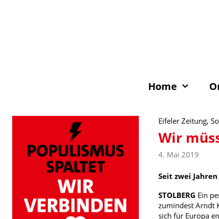
Zum
Inhalt
springen
Home
O
Eifeler Zeitung, S
Wir müss
4. Mai 2019
Seit zwei Jahre
STOLBERG
Ein pe
zumindest Arndt K
sich für Europa e