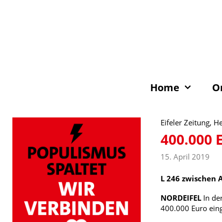
Zum
Inhalt
springen
Home
O
Eifeler Zeitung, H
400.000 
15. April 2019
L 246 zwischen 
NORDEIFEL
In de
400.000 Euro eing