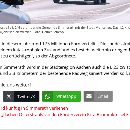
esstraße L 246 verbindet die Gemeinde Simmerath mit der Stadt Monschau. Das 1,2 Kil
m Jahr saniert werden. Foto: Heiner Schepp
in diesem Jahr rund 175 Millionen Euro verteilt. „Die Landesstr
n einem katastrophalen Zustand und es besteht weiterhin dringe
t zu ertüchtigen“, so der Abgeordnete.
n Simmerath wird in der Städteregion Aachen auch die L 23 zwis
und 3,3 Kilometern der bestehende Radweg saniert werden soll,
hle uns weiter!
WhatsApp
Email
Twitter/X
rd künftig in Simmerath verliehen
 „flachen Osterstrauß“ an den Förderverein KiTa Brummkreisel Ei