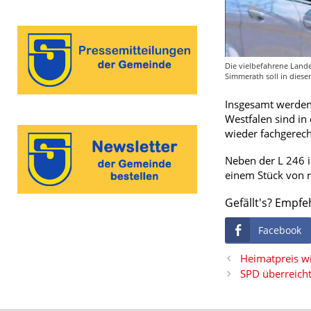
Die vielbefahrene Land
Simmerath soll in diese
Insgesamt werden 
Westfalen sind i
wieder fachgerech
Neben der L 246 i
einem Stück von r
Gefällt's? Empfe
Facebook
Heimatpreis wi
SPD überreicht