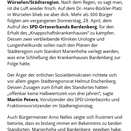
Würselen/Städteregion.
Nach dem Regen, so sagt man,
ist die Luft wieder frisch. Auf dem Dr.-Hans-Böckler-Platz
in Würselen blieb sie aber dick. Mehr als 300 Bürger
folgten am vergangenen Donnerstag, 28. April, dem
Aufruf des
SPD-Ortsverbands Bardenberg
, für den
Erhalt des „Knappschaftskrankenhauses“ zu kämpfen.
Dessen zwei verbleibende Kliniken Urologie und
Lungenheilkunde sollen nach den Plänen der
Städteregion zum Standort Marienhöhe verlegt werden,
was eine Schließung des Krankenhauses Bardenberg zur
Folge hätte.
Der Ärger der örtlichen Sozialdemokraten richtete sich
vor allem gegen Städteregionsrat Helmut Etschenberg.
Dessen Zusagen zum Erhalt des Standortes hätten
„offenbar keine Halbwertszeit von drei Jahren“, sagte
Martin Peters
, Vorsitzender des SPD-Unterbezirks und
Fraktionsvorsitzender im Städteregionstag.
Auch Bürgermeister Arno Nelles zeigte sich frustriert und
betonte, dass es bislang immer ein Bekenntnis zu beiden
Standorten, Marienhöhe und Bardenberg, gegeben habe.