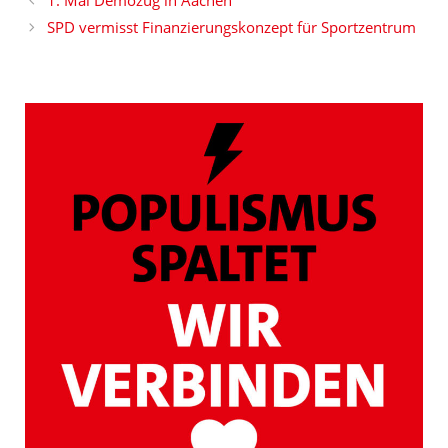
SPD vermisst Finanzierungskonzept für Sportzentrum