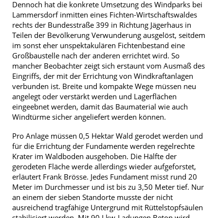
Dennoch hat die konkrete Umsetzung des Windparks bei
Lammersdorf inmitten eines Fichten-Wirtschaftswaldes
rechts der Bundesstraße 399 in Richtung Jägerhaus in
Teilen der Bevölkerung Verwunderung ausgelöst, seitdem
im sonst eher unspektakulären Fichtenbestand eine
Großbaustelle nach der anderen errichtet wird. So
mancher Beobachter zeigt sich erstaunt vom Ausmaß des
Eingriffs, der mit der Errichtung von Windkraftanlagen
verbunden ist. Breite und kompakte Wege müssen neu
angelegt oder verstärkt werden und Lagerflächen
eingeebnet werden, damit das Baumaterial wie auch
Windtürme sicher angeliefert werden können.
Pro Anlage müssen 0,5 Hektar Wald gerodet werden und
für die Errichtung der Fundamente werden regelrechte
Krater im Waldboden ausgehoben. Die Hälfte der
gerodeten Fläche werde allerdings wieder aufgeforstet,
erläutert Frank Brösse. Jedes Fundament misst rund 20
Meter im Durchmesser und ist bis zu 3,50 Meter tief. Nur
an einem der sieben Standorte musste der nicht
ausreichend tragfähige Untergrund mit Rüttelstopfsäulen
stabilisiert werden. Mit 90 Lkw-Ladungen Beton wird