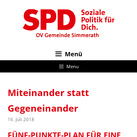
Zum
Inhalt
springen
Menü
Menu
Miteinander statt
Gegeneinander
16. Juli 2018
FÜNF-PUNKTE-PLAN FÜR EINE