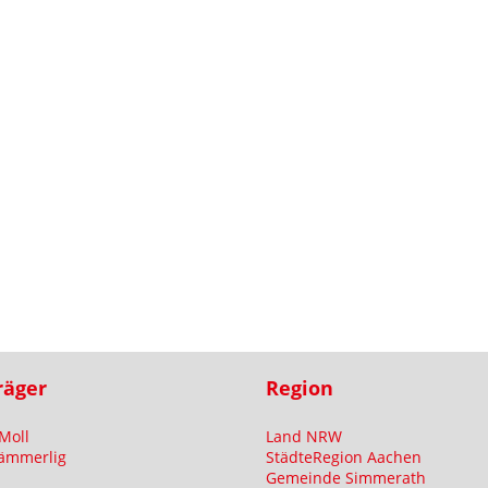
räger
Region
Moll
Land NRW
ämmerlig
StädteRegion Aachen
Gemeinde Simmerath