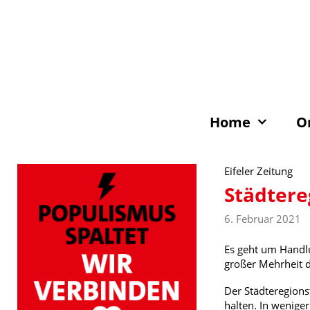
Zum
Inhalt
springen
Home
O
Eifeler Zeitung
Städtere
6. Februar 2021
Es geht um Handlu
großer Mehrheit 
Der Städteregions
halten. In wenige