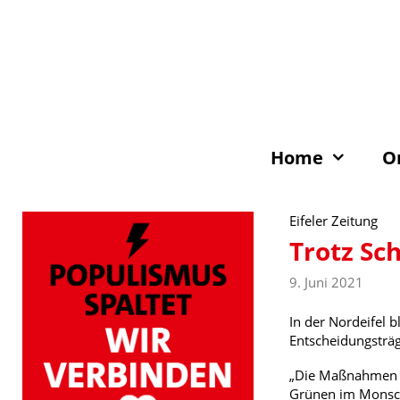
Zum
Inhalt
springen
Home
O
Eifeler Zeitung
Trotz Sc
9. Juni 2021
In der Nordeifel 
Entscheidungsträg
„Die Maßnahmen di
Grünen im Monscha