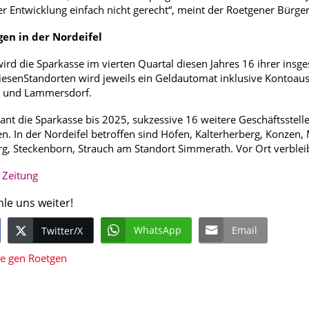
r Entwicklung einfach nicht gerecht“, meint der Roetgener Bürge
en in der Nordeifel
 wird die Sparkasse im vierten Quartal diesen Jahres 16 ihrer ins
senStandorten wird jeweils ein Geldautomat inklusive Kontoausz
tt und Lammersdorf.
ant die Sparkasse bis 2025, sukzessive 16 weitere Geschäftsstel
 In der Nordeifel betroffen sind Höfen, Kalterherberg, Konzen,
rg, Steckenborn, Strauch am Standort Simmerath. Vor Ort verble
r Zeitung
hle uns weiter!
WhatsApp
Email
Twitter/X
ke gen Roetgen