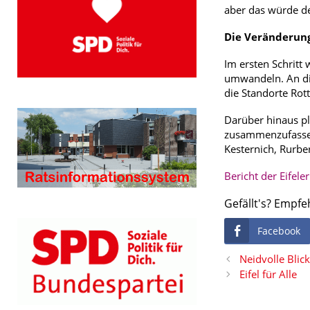
aber das würde de
Die Veränderung
Im ersten Schritt
umwandeln. An die
die Standorte Ro
Darüber hinaus pl
zusammenzufassen.
Kesternich, Rurbe
Bericht der Eifele
Gefällt's? Empfe
Facebook
Neidvolle Blic
Eifel für Alle