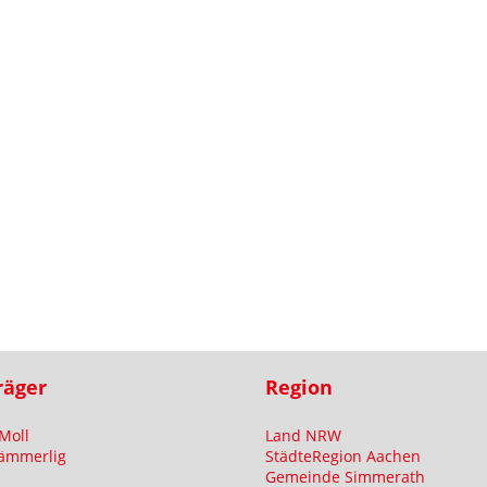
räger
Region
Moll
Land NRW
ämmerlig
StädteRegion Aachen
Gemeinde Simmerath