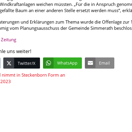
n Windkraftanlagen weichen müssten. „Für die in Anspruch gen
 gefällte Baum an einer anderen Stelle ersetzt werden muss“, erkl
äuterungen und Erklärungen zum Thema wurde die Offenlage zur 
timmig vom Planungsausschuss der Gemeinde Simmerath beschlos
r Zeitung
hle uns weiter!
WhatsApp
Email
Twitter/X
 nimmt in Steckenborn Form an
 2023