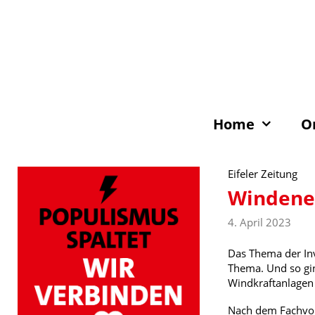
Zum
Inhalt
springen
Home
O
Eifeler Zeitung
Windener
4. April 2023
Das Thema der Inv
Thema. Und so gi
Windkraftanlagen
Nach dem Fachvor