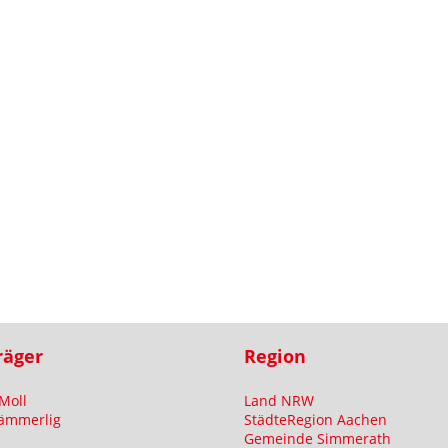
räger
Region
Moll
Land NRW
ämmerlig
StädteRegion Aachen
Gemeinde Simmerath