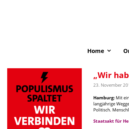
Zum
Inhalt
springen
Home
O
„Wir hab
23. November 20
Hamburg:
Mit ei
langjährige Wegge
Politisch. Mensch
Staatsakt für H