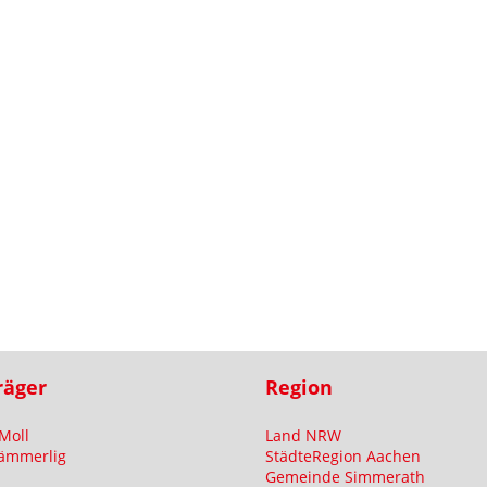
räger
Region
Moll
Land NRW
ämmerlig
StädteRegion Aachen
Gemeinde Simmerath