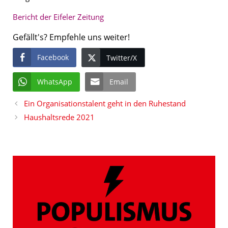
Bericht der Eifeler Zeitung
Gefällt's? Empfehle uns weiter!
Facebook
Twitter/X
WhatsApp
Email
Ein Organisationstalent geht in den Ruhestand
Haushaltsrede 2021