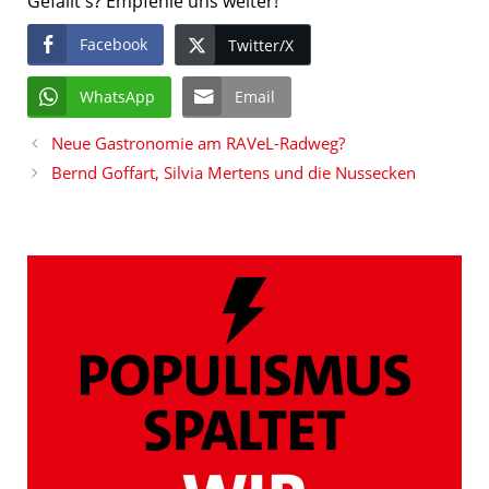
Gefällt's? Empfehle uns weiter!
Facebook
Twitter/X
WhatsApp
Email
Neue Gastronomie am RAVeL-Radweg?
Bernd Goffart, Silvia Mertens und die Nussecken