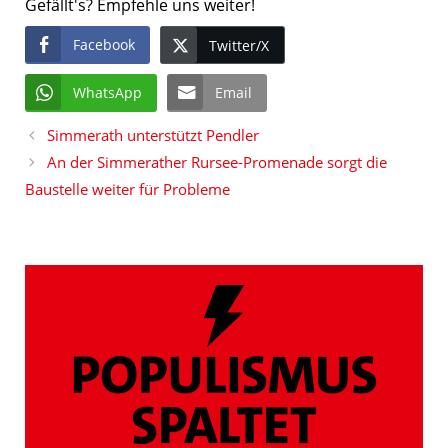
Gefällt's? Empfehle uns weiter!
Facebook
Twitter/X
WhatsApp
Email
Simmerath unterstützt Pendler
An der Simmerather Rursee-Promenade sorgt die
Baustelle weiter für Probleme