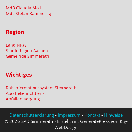
MdB Claudia Moll
MdL Stefan Kämmerlig
Region
Land NRW
StädteRegion Aachen
Gemeinde Simmerath
Wichtiges
Ratsinformationssystem Simmerath
Apothekennotdienst
Abfallentsorgung
Datenschutzerklärung
-
Impressum
-
Kontakt
-
Hinweise
© 2026 SPD Simmerath • Erstellt mit GeneratePress von Ktg-
WebDesign