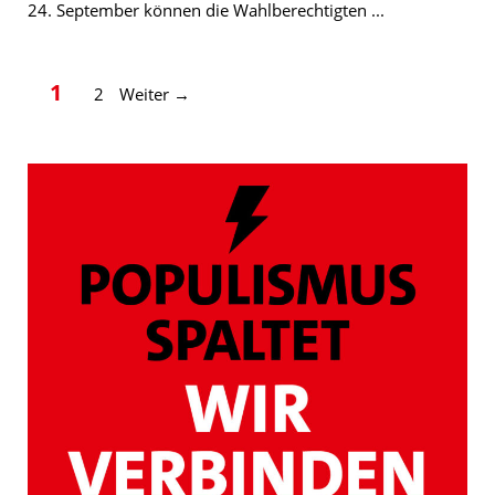
24. September können die Wahlberechtigten ...
Seite
Seite
1
2
Weiter
→